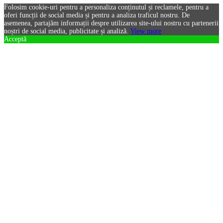
Folosim cookie-uri pentru a personaliza conținutul și reclamele, pentru a
oferi funcții de social media și pentru a analiza traficul nostru. De
asemenea, partajăm informații despre utilizarea site-ului nostru cu partenerii
noștri de social media, publicitate și analiză.
View more
Acceptă