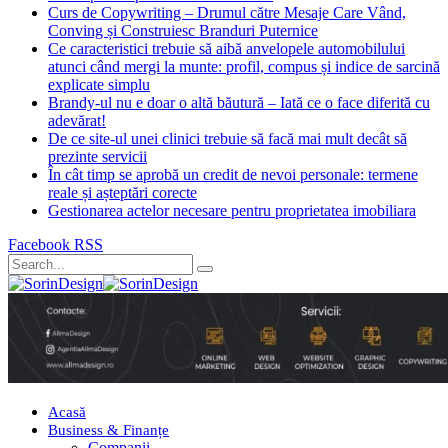
Curs de Copywriting – Drumul către Mesaje Care Vând,
Conving și Construiesc Branduri Puternice
Ce caracteristici trebuie să aibă anvelopele automobilului
atunci când mergi la munte: profil, compus și indice de sarcină
explicate simplu
Brandy-ul nu e doar o altă băutură – Iată ce o face diferită cu
adevărat!
De ce site-ul unei clinici trebuie să facă mai mult decât să
prezinte servicii
În cât timp se aprobă un credit de nevoi personale: termene
reale și așteptări corecte
Gestionarea actelor necesare pentru proprietatea imobiliara
Facebook
RSS
Acasă
Business & Finanțe
Companii