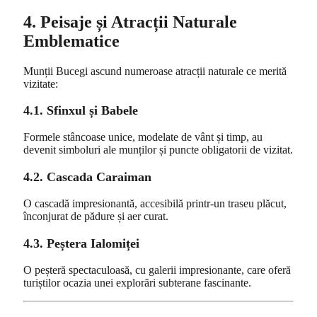
4. Peisaje și Atracții Naturale
Emblematice
Munții Bucegi ascund numeroase atracții naturale ce merită
vizitate:
4.1. Sfinxul și Babele
Formele stâncoase unice, modelate de vânt și timp, au
devenit simboluri ale munților și puncte obligatorii de vizitat.
4.2. Cascada Caraiman
O cascadă impresionantă, accesibilă printr-un traseu plăcut,
înconjurat de pădure și aer curat.
4.3. Peștera Ialomiței
O peșteră spectaculoasă, cu galerii impresionante, care oferă
turiștilor ocazia unei explorări subterane fascinante.