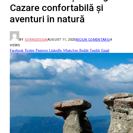
Cazare confortabilă și
aventuri în natură
BY
SORINDESIGN
AUGUST 11, 2025
NICIUN COMENTARIU
4
VIEWS
Facebook
Twitter
Pinterest
LinkedIn
WhatsApp
Reddit
Tumblr
Email