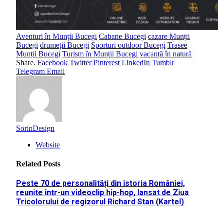
Aventuri în Munții Bucegi
Cabane Bucegi
cazare Munții
Bucegi
drumeții Bucegi
Sporturi outdoor Bucegi
Trasee
Munții Bucegi
Turism în Munții Bucegi
vacanță în natură
Share.
Facebook
Twitter
Pinterest
LinkedIn
Tumblr
Telegram
Email
SorinDesign
Website
Related
Posts
Peste 70 de personalități din istoria României,
reunite într-un videoclip hip-hop, lansat de Ziua
Tricolorului de regizorul Richard Stan (Kartel)