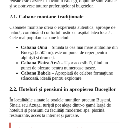
reușite este cazarea. În Munții Bucegi, opțiunile sunt variate
și se potrivesc tuturor preferințelor și bugetelor.
2.1. Cabane montane tradiționale
Cabanele montane oferă o experiență autentică, aproape de
natură, combinând confortul rustic cu ospitalitatea locală.
Cele mai populare cabane includ:
Cabana Omu
– Situată la cea mai mare altitudine din
Bucegi (2.505 m), este un punct de reper pentru
alpiniști și drumeți.
Cabana Piatra Arsă
– Ușor accesibilă, fiind un
punct de plecare pentru numeroase trasee.
Cabana Babele
– Apropiată de celebra formațiune
stâncoasă, ideală pentru explorare.
2.2. Hoteluri și pensiuni în apropierea Bucegilor
În localitățile situate la poalele munților, precum Bușteni,
Sinaia sau Azuga, turiștii pot alege dintr-o gamă largă de
hoteluri și pensiuni cu facilități moderne: spa, piscină,
restaurante, acces la internet și parcare.