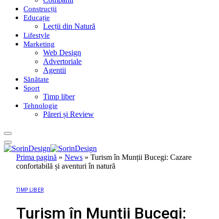
Construcții
Educație
Lecții din Natură
Lifestyle
Marketing
Web Design
Advertoriale
Agentii
Sănătate
Sport
Timp liber
Tehnologie
Păreri și Review
Prima pagină
»
News
»
Turism în Munții Bucegi: Cazare
confortabilă și aventuri în natură
TIMP LIBER
Turism în Munții Bucegi: