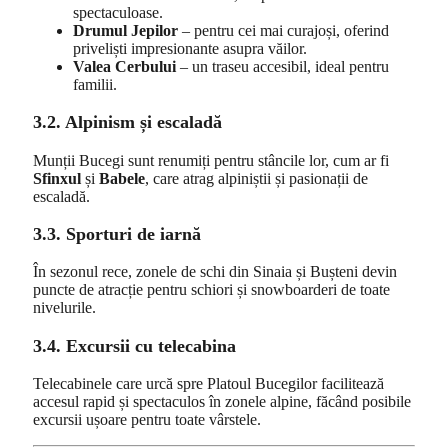
spectaculoase.
Drumul Jepilor
– pentru cei mai curajoși, oferind
priveliști impresionante asupra văilor.
Valea Cerbului
– un traseu accesibil, ideal pentru
familii.
3.2. Alpinism și escaladă
Munții Bucegi sunt renumiți pentru stâncile lor, cum ar fi
Sfinxul
și
Babele
, care atrag alpiniștii și pasionații de
escaladă.
3.3. Sporturi de iarnă
În sezonul rece, zonele de schi din Sinaia și Bușteni devin
puncte de atracție pentru schiori și snowboarderi de toate
nivelurile.
3.4. Excursii cu telecabina
Telecabinele care urcă spre Platoul Bucegilor facilitează
accesul rapid și spectaculos în zonele alpine, făcând posibile
excursii ușoare pentru toate vârstele.