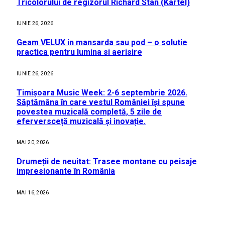
Tricolorului de regizorul Richard Stan (Kartel)
IUNIE 26, 2026
Geam VELUX in mansarda sau pod – o solutie
practica pentru lumina si aerisire
IUNIE 26, 2026
Timișoara Music Week: 2-6 septembrie 2026.
Săptămâna în care vestul României își spune
povestea muzicală completă, 5 zile de
eferversceță muzicală și inovație.
MAI 20, 2026
Drumeții de neuitat: Trasee montane cu peisaje
impresionante în România
MAI 16, 2026