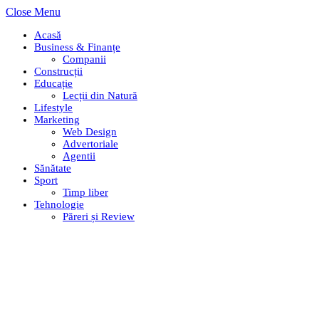
Close Menu
Acasă
Business & Finanțe
Companii
Construcții
Educație
Lecții din Natură
Lifestyle
Marketing
Web Design
Advertoriale
Agentii
Sănătate
Sport
Timp liber
Tehnologie
Păreri și Review