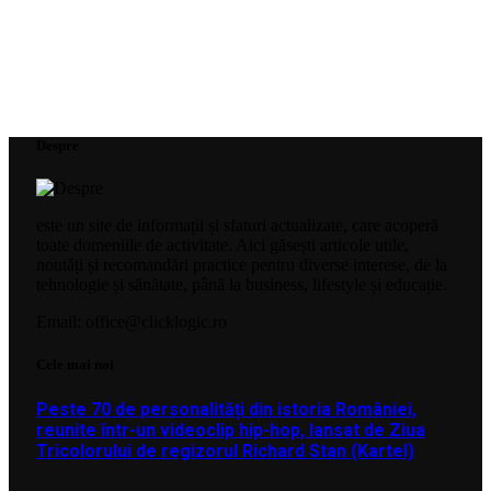
Despre
este un site de informații și sfaturi actualizate, care acoperă
toate domeniile de activitate. Aici găsești articole utile,
noutăți și recomandări practice pentru diverse interese, de la
tehnologie și sănătate, până la business, lifestyle și educație.
Email: office@clicklogic.ro
Cele mai noi
Peste 70 de personalități din istoria României,
reunite într-un videoclip hip-hop, lansat de Ziua
Tricolorului de regizorul Richard Stan (Kartel)