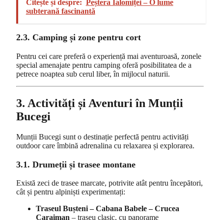
Citește și despre:
Peștera Ialomiței – O lume
subterană fascinantă
2.3. Camping și zone pentru cort
Pentru cei care preferă o experiență mai aventuroasă, zonele
special amenajate pentru camping oferă posibilitatea de a
petrece noaptea sub cerul liber, în mijlocul naturii.
3. Activități și Aventuri în Munții
Bucegi
Munții Bucegi sunt o destinație perfectă pentru activități
outdoor care îmbină adrenalina cu relaxarea și explorarea.
3.1. Drumeții și trasee montane
Există zeci de trasee marcate, potrivite atât pentru începători,
cât și pentru alpiniști experimentați:
Traseul Bușteni – Cabana Babele – Crucea
Caraiman
– traseu clasic, cu panorame