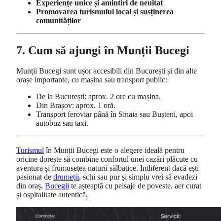
Experiențe unice și amintiri de neuitat
Promovarea turismului local și susținerea
comunităților
7. Cum să ajungi în Munții Bucegi
Munții Bucegi sunt ușor accesibili din București și din alte
orașe importante, cu mașina sau transport public:
De la București: aprox. 2 ore cu mașina.
Din Brașov: aprox. 1 oră.
Transport feroviar până în Sinaia sau Bușteni, apoi
autobuz sau taxi.
Turismul
în Munții Bucegi este o alegere ideală pentru
oricine dorește să combine confortul unei cazări plăcute cu
aventura și frumusețea naturii sălbatice. Indiferent dacă ești
pasionat de
drumeții
, schi sau pur și simplu vrei să evadezi
din oraș,
Bucegii
te așteaptă cu peisaje de poveste, aer curat
și ospitalitate autentică
.