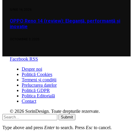
IUNIE 16, 2026
OPPO Reno 14 (review): Eleganță, performanță și
inovație
OCTOMBRIE 3, 2025
Facebook
RSS
Despre noi
Politică Cookies
Termeni și condiții
Prelucrarea datelor
Politică GDPR
Politica Editorială
Contact
© 2026 SorinDesign. Toate drepturile rezervate.
Submit
Type above and press
Enter
to search. Press
Esc
to cancel.