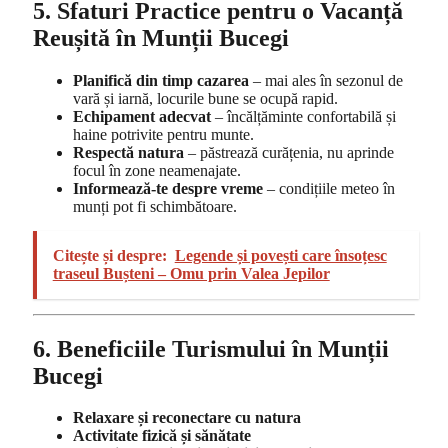
5. Sfaturi Practice pentru o Vacanță
Reușită în Munții Bucegi
Planifică din timp cazarea
– mai ales în sezonul de
vară și iarnă, locurile bune se ocupă rapid.
Echipament adecvat
– încălțăminte confortabilă și
haine potrivite pentru munte.
Respectă natura
– păstrează curățenia, nu aprinde
focul în zone neamenajate.
Informează-te despre vreme
– condițiile meteo în
munți pot fi schimbătoare.
Citește și despre:
Legende și povești care însoțesc
traseul Bușteni – Omu prin Valea Jepilor
6. Beneficiile Turismului în Munții
Bucegi
Relaxare și reconectare cu natura
Activitate fizică și sănătate