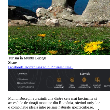
Turism în Munții Bucegi
Share
Facebook
Twitter
LinkedIn
Pinterest
Email
Munții Bucegi reprezintă una dintre cele mai fascinante și
accesibile destinații montane din România, oferind turiștilor
o combinație ideală între peisaje naturale spectaculoase,