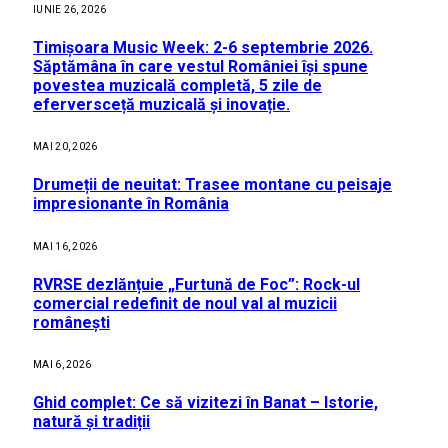
IUNIE 26, 2026
Timișoara Music Week: 2-6 septembrie 2026.
Săptămâna în care vestul României își spune
povestea muzicală completă, 5 zile de
eferversceță muzicală și inovație.
MAI 20, 2026
Drumeții de neuitat: Trasee montane cu peisaje
impresionante în România
MAI 16, 2026
RVRSE dezlănțuie „Furtună de Foc”: Rock-ul
comercial redefinit de noul val al muzicii
românești
MAI 6, 2026
Ghid complet: Ce să vizitezi în Banat – Istorie,
natură și tradiții