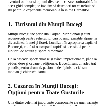
aventuri outdoor și opțiuni diverse de cazare confortabilă. În
acest ghid complet, te invităm să descoperi tot ce trebuie să
știi pentru o experiență memorabilă în inima Carpaților.
1. Turismul din Munții Bucegi
Munții Bucegi fac parte din Carpații Meridionali și sunt
recunoscuți pentru relieful lor carstic unic, pajiștile alpine, și
diversitatea faunei și florei. Localizați în apropierea capitalei
București, ei oferă o escapadă rapidă și accesibilă pentru
iubitorii de natură și sporturi montane.
De la cascade spectaculoase și stânci impresionante, până la
păduri dese și cabane tradiționale, Bucegii sunt un adevărat
paradis pentru drumeți, pasionați de alpinism, ciclism
montan și chiar schi iarna.
2. Cazarea în Munții Bucegi:
Opțiuni pentru Toate Gusturile
Una dintre cele mai importante componente ale unei vacanțe