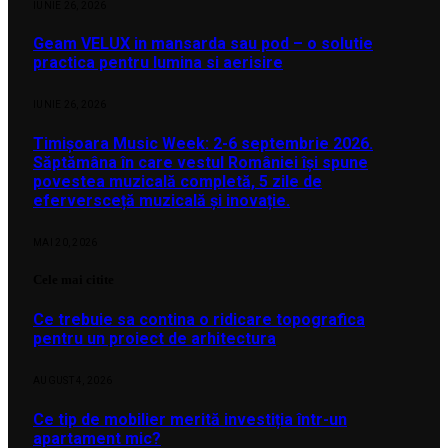
IUNIE 26, 2026
Geam VELUX in mansarda sau pod – o solutie
practica pentru lumina si aerisire
IUNIE 26, 2026
Timișoara Music Week: 2-6 septembrie 2026.
Săptămâna în care vestul României își spune
povestea muzicală completă, 5 zile de
eferversceță muzicală și inovație.
MAI 20, 2026
Cele mai citite
Ce trebuie sa contina o ridicare topografica
pentru un proiect de arhitectura
AUGUST 4, 2026
Ce tip de mobilier merită investiția într-un
apartament mic?