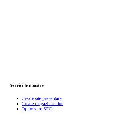
Serviciile noastre
Creare site prezentare
Creare magazin online
Optimizare SEO