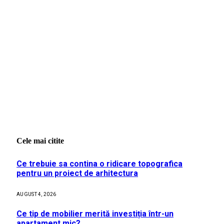
Cele mai citite
Ce trebuie sa contina o ridicare topografica
pentru un proiect de arhitectura
AUGUST 4, 2026
Ce tip de mobilier merită investiția într-un
apartament mic?