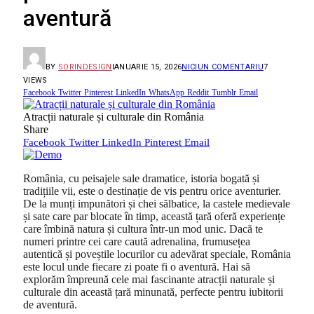
aventură
BY
SORINDESIGN
IANUARIE 15, 2026
NICIUN COMENTARIU
7
VIEWS
Facebook
Twitter
Pinterest
LinkedIn
WhatsApp
Reddit
Tumblr
Email
Atracții naturale și culturale din România
Share
Facebook
Twitter
LinkedIn
Pinterest
Email
România, cu peisajele sale dramatice, istoria bogată și
tradițiile vii, este o destinație de vis pentru orice aventurier.
De la munți impunători și chei sălbatice, la castele medievale
și sate care par blocate în timp, această țară oferă experiențe
care îmbină natura și cultura într-un mod unic. Dacă te
numeri printre cei care caută adrenalina, frumusețea
autentică și poveștile locurilor cu adevărat speciale, România
este locul unde fiecare zi poate fi o aventură. Hai să
explorăm împreună cele mai fascinante atracții naturale și
culturale din această țară minunată, perfecte pentru iubitorii
de aventură.