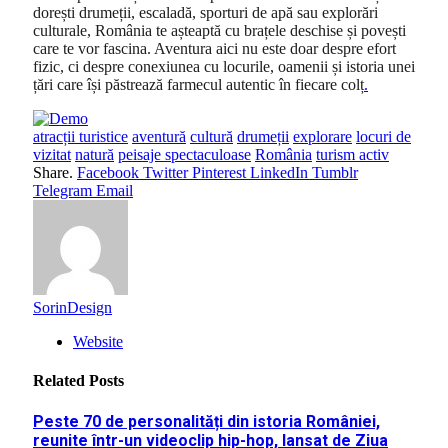
dorești drumeții, escaladă, sporturi de apă sau explorări
culturale, România te așteaptă cu brațele deschise și povești
care te vor fascina. Aventura aici nu este doar despre efort
fizic, ci despre conexiunea cu locurile, oamenii și istoria unei
țări care își păstrează farmecul autentic în fiecare colț
.
atracții turistice
aventură
cultură
drumeții
explorare
locuri de
vizitat
natură
peisaje spectaculoase
România
turism activ
Share.
Facebook
Twitter
Pinterest
LinkedIn
Tumblr
Telegram
Email
SorinDesign
Website
Related
Posts
Peste 70 de personalități din istoria României,
reunite într-un videoclip hip-hop, lansat de Ziua