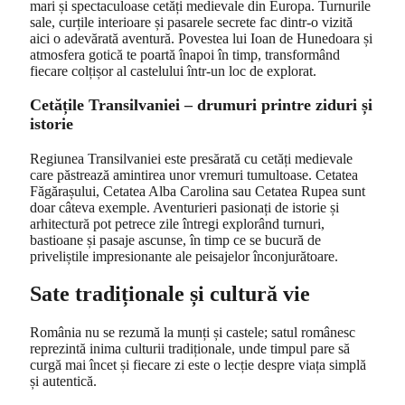
mari și spectaculoase cetăți medievale din Europa. Turnurile
sale, curțile interioare și pasarele secrete fac dintr-o vizită
aici o adevărată aventură. Povestea lui Ioan de Hunedoara și
atmosfera gotică te poartă înapoi în timp, transformând
fiecare colțișor al castelului într-un loc de explorat.
Cetățile Transilvaniei – drumuri printre ziduri și
istorie
Regiunea Transilvaniei este presărată cu cetăți medievale
care păstrează amintirea unor vremuri tumultoase. Cetatea
Făgărașului, Cetatea Alba Carolina sau Cetatea Rupea sunt
doar câteva exemple. Aventurieri pasionați de istorie și
arhitectură pot petrece zile întregi explorând turnuri,
bastioane și pasaje ascunse, în timp ce se bucură de
priveliștile impresionante ale peisajelor înconjurătoare.
Sate tradiționale și cultură vie
România nu se rezumă la munți și castele; satul românesc
reprezintă inima culturii tradiționale, unde timpul pare să
curgă mai încet și fiecare zi este o lecție despre viața simplă
și autentică.