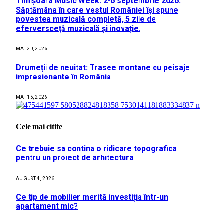
Timișoara Music Week: 2-6 septembrie 2026.
Săptămâna în care vestul României își spune
povestea muzicală completă, 5 zile de
eferversceță muzicală și inovație.
MAI 20, 2026
Drumeții de neuitat: Trasee montane cu peisaje
impresionante în România
MAI 16, 2026
Cele mai citite
Ce trebuie sa contina o ridicare topografica
pentru un proiect de arhitectura
AUGUST 4, 2026
Ce tip de mobilier merită investiția într-un
apartament mic?