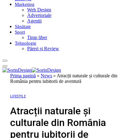
Marketing
Web Design
Advertoriale
Agentii
Sănătate
Sport
Timp liber
Tehnologie
Păreri și Review
Prima pagină
»
News
»
Atracții naturale și culturale din
România pentru iubitorii de aventură
LIFESTYLE
Atracții naturale și
culturale din România
pentru iubitorii de