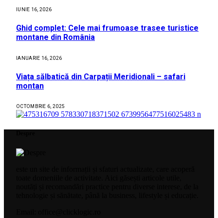
IUNIE 16, 2026
Ghid complet: Cele mai frumoase trasee turistice
montane din România
IANUARIE 16, 2026
Viața sălbatică din Carpații Meridionali – safari
montan
OCTOMBRIE 6, 2025
Despre
este un site de informații și sfaturi actualizate, care acoperă
toate domeniile de activitate. Aici găsești articole utile,
noutăți și recomandări practice pentru diverse interese, de la
tehnologie și sănătate, până la business, lifestyle și educație.
Email: office@clicklogic.ro