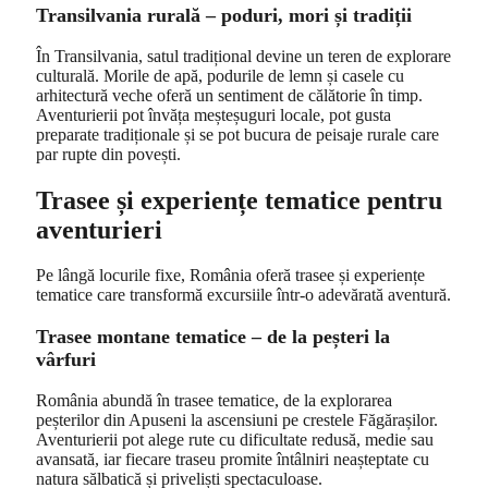
Transilvania rurală – poduri, mori și tradiții
În Transilvania, satul tradițional devine un teren de explorare
culturală. Morile de apă, podurile de lemn și casele cu
arhitectură veche oferă un sentiment de călătorie în timp.
Aventurierii pot învăța meșteșuguri locale, pot gusta
preparate tradiționale și se pot bucura de peisaje rurale care
par rupte din povești.
Trasee și experiențe tematice pentru
aventurieri
Pe lângă locurile fixe, România oferă trasee și experiențe
tematice care transformă excursiile într-o adevărată aventură.
Trasee montane tematice – de la peșteri la
vârfuri
România abundă în trasee tematice, de la explorarea
peșterilor din Apuseni la ascensiuni pe crestele Făgărașilor.
Aventurierii pot alege rute cu dificultate redusă, medie sau
avansată, iar fiecare traseu promite întâlniri neașteptate cu
natura sălbatică și priveliști spectaculoase.