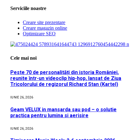
Serviciile noastre
Creare site prezentare
Creare magazin online
Optimizare SEO
Cele mai noi
Peste 70 de personalități din istoria României,
reunite într-un videoclip hip-hop, lansat de Ziua
Tricolorului de regizorul Richard Stan (Kartel)
IUNIE 26, 2026
Geam VELUX in mansarda sau pod – o solutie
practica pentru lumina si aerisire
IUNIE 26, 2026