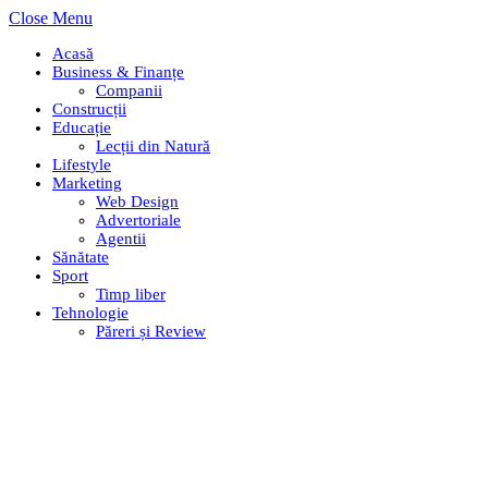
Close Menu
Acasă
Business & Finanțe
Companii
Construcții
Educație
Lecții din Natură
Lifestyle
Marketing
Web Design
Advertoriale
Agentii
Sănătate
Sport
Timp liber
Tehnologie
Păreri și Review