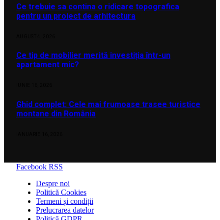
Ce trebuie sa contina o ridicare topografica
pentru un proiect de arhitectura
AUGUST 4, 2026
Ce tip de mobilier merită investiția într-un
apartament mic?
IUNIE 16, 2026
Ghid complet: Cele mai frumoase trasee turistice
montane din România
IANUARIE 16, 2026
Facebook
RSS
Despre noi
Politică Cookies
Termeni și condiții
Prelucrarea datelor
Politică GDPR