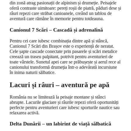
din zonă atrag pasionații de alpinism și drumeție. Peisajele
oferă contraste uimitoare: pereți roșii de piatră, păduri dese și
râuri repezi care străbat canioanele, creând un tablou de
aventură care rămâne în memorie pentru totdeauna.
Canionul 7 Scări – Cascadă și adrenalină
Pentru cei care iubesc combinația dintre apă și stâncă,
Canionul 7 Scări din Brașov este o experiență de neratat.
Cele șapte cascade conectate prin pasarele și scări metalice
creează un traseu palpitant, potrivit pentru aventurieri de
toate vârstele. Sunetul apei care se prăbușește și aerul rece al
canionului transformă drumeția într-o adevărată incursiune
în inima naturii sălbatice.
Lacuri și râuri – aventură pe apă
România nu se limitează la peisaje montane și stânci
abrupte. Lacurile glaciare și râurile repezi oferă oportunități
perfecte pentru aventurieri care iubesc sporturile nautice sau
relaxarea activă.
Delta Dunării – un labirint de viață sălbatică