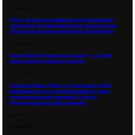
Cele mai noi
Peste 70 de personalități din istoria României,
reunite într-un videoclip hip-hop, lansat de Ziua
Tricolorului de regizorul Richard Stan (Kartel)
IUNIE 26, 2026
Geam VELUX in mansarda sau pod – o solutie
practica pentru lumina si aerisire
IUNIE 26, 2026
Timișoara Music Week: 2-6 septembrie 2026.
Săptămâna în care vestul României își spune
povestea muzicală completă, 5 zile de
eferversceță muzicală și inovație.
MAI 20, 2026
Cele mai citite