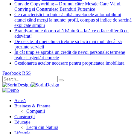
Curs de Copywriting – Drumul către Mesaje Care Vând,
Conving și Construiesc Branduri Puternice
Ce caracteristici trebuie să aibă anvelopele automobilului
atunci când mergi la munte: profil, compus și indice de sarcină
explicate simplu
Brandy-ul nu e doar o altă băutură – Iată ce o face diferită cu
adevărat!
De ce site-ul unei clinici trebuie să facă mai mult decât să
prezinte servicii
În cât timp se aprobă un credit de nevoi personale: termene
reale și așteptări corecte
Gestionarea actelor necesare pentru proprietatea imobiliara
Facebook
RSS
Acasă
Business & Finanțe
Companii
Construcții
Educație
Lecții din Natură
Lifestyle