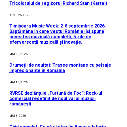
Tricolorului de regizorul Richard Stan (Kartel)
IUNIE 26, 2026
Timișoara Music Week: 2-6 septembrie 2026.
Săptămâna în care vestul României își spune
povestea muzicală completă, 5 zile de
eferversceță muzicală și inovație.
MAI 20, 2026
Drumeții de neuitat: Trasee montane cu peisaje
impresionante în România
MAI 16, 2026
RVRSE dezlănțuie „Furtună de Foc”: Rock-ul
comercial redefinit de noul val al muzicii
românești
MAI 6, 2026
Ghid complet: Ce să vizitezi în Banat – Istorie,