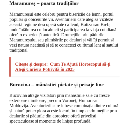
Maramureș – poarta tradițiilor
Maramureșul este celebru pentru bisericile de lemn, portul
popular și obiceiurile vii. Aventurierii care aleg să viziteze
această regiune descoperă sate ca Ieud, Botiza sau Breb,
unde întâlnirea cu localnicii și participarea la viața cotidiană
oferă o experiență autentică. Drumețiile prin pădurile
Maramureșului sau plimbările pe dealuri și văi îți permit să
vezi natura neatinsă și să te conectezi cu ritmul lent al satului
tradițional.
Citește și despre:
Cum Te Ajută Horoscopul să-ți
Alegi Cariera Potrivită în 2025
Bucovina – mănăstiri pictate și peisaje line
Bucovina atrage vizitatori prin mănăstirile sale cu fresce
exterioare uimitoare, precum Voroneț, Humor sau
Moldovița. Aventurierii care iubesc combinația dintre cultură
și natură pot explora aceste locuri, în timp ce drumețiile prin
dealurile și pădurile din apropiere oferă priveliști
spectaculoase și momente de liniște profundă.