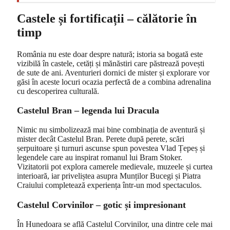
Castele și fortificații – călătorie în
timp
România nu este doar despre natură; istoria sa bogată este
vizibilă în castele, cetăți și mănăstiri care păstrează povești
de sute de ani. Aventurieri dornici de mister și explorare vor
găsi în aceste locuri ocazia perfectă de a combina adrenalina
cu descoperirea culturală.
Castelul Bran – legenda lui Dracula
Nimic nu simbolizează mai bine combinația de aventură și
mister decât Castelul Bran. Perete după perete, scări
șerpuitoare și turnuri ascunse spun povestea Vlad Țepeș și
legendele care au inspirat romanul lui Bram Stoker.
Vizitatorii pot explora camerele medievale, muzeele și curtea
interioară, iar priveliștea asupra Munților Bucegi și Piatra
Craiului completează experiența într-un mod spectaculos.
Castelul Corvinilor – gotic și impresionant
În Hunedoara se află Castelul Corvinilor, una dintre cele mai