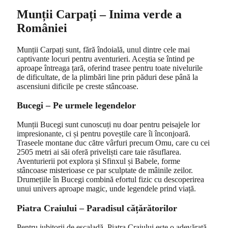
Munții Carpați – Inima verde a
României
Munții Carpați sunt, fără îndoială, unul dintre cele mai
captivante locuri pentru aventurieri. Aceștia se întind pe
aproape întreaga țară, oferind trasee pentru toate nivelurile
de dificultate, de la plimbări line prin păduri dese până la
ascensiuni dificile pe creste stâncoase.
Bucegi – Pe urmele legendelor
Munții Bucegi sunt cunoscuți nu doar pentru peisajele lor
impresionante, ci și pentru poveștile care îi înconjoară.
Traseele montane duc către vârfuri precum Omu, care cu cei
2505 metri ai săi oferă priveliști care taie răsuflarea.
Aventurierii pot explora și Sfinxul și Babele, forme
stâncoase misterioase ce par sculptate de mâinile zeilor.
Drumețiile în Bucegi combină efortul fizic cu descoperirea
unui univers aproape magic, unde legendele prind viață.
Piatra Craiului – Paradisul cățărătorilor
Pentru iubitorii de escaladă, Piatra Craiului este o adevărată