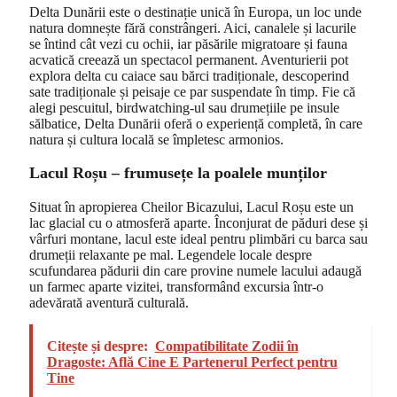
Delta Dunării este o destinație unică în Europa, un loc unde
natura domnește fără constrângeri. Aici, canalele și lacurile
se întind cât vezi cu ochii, iar păsările migratoare și fauna
acvatică creează un spectacol permanent. Aventurierii pot
explora delta cu caiace sau bărci tradiționale, descoperind
sate tradiționale și peisaje ce par suspendate în timp. Fie că
alegi pescuitul, birdwatching-ul sau drumețiile pe insule
sălbatice, Delta Dunării oferă o experiență completă, în care
natura și cultura locală se împletesc armonios.
Lacul Roșu – frumusețe la poalele munților
Situat în apropierea Cheilor Bicazului, Lacul Roșu este un
lac glacial cu o atmosferă aparte. Înconjurat de păduri dese și
vârfuri montane, lacul este ideal pentru plimbări cu barca sau
drumeții relaxante pe mal. Legendele locale despre
scufundarea pădurii din care provine numele lacului adaugă
un farmec aparte vizitei, transformând excursia într-o
adevărată aventură culturală.
Citește și despre:
Compatibilitate Zodii în
Dragoste: Află Cine E Partenerul Perfect pentru
Tine