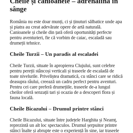
Cheile și canioanele – adrenalina în
sânge
România nu este doar munți, ci și ținuturi sălbatice unde apa
și piatra au creat adevărate opere de artă naturală.
Canioanele și cheile din țară oferă oportunități perfecte
pentru aventurieri, fie că vorbim de caiac, escaladă sau
drumeții tehnice.
Cheile Turzii – Un paradis al escaladei
Cheile Turzii, situate în apropierea Clujului, sunt celebre
pentru pereții stâncoși verticali și traseele de escaladă de
toate nivelurile. Priveliștea dramatică, cu stânci care se ridică
deasupra râului, creează un cadru perfect pentru aventuri.
Pentru cei care preferă drumețiile, traseele de-a lungul
cheilor oferă senzații tari și ocazia de a descoperi flora și
fauna locală.
Cheile Bicazului – Drumul printre stânci
Cheile Bicazului, situate între județele Harghita și Neamț,
reprezintă un alt loc spectaculos. Drumul șerpuitor printre
stânci înalte și abrupte este o experiență în sine, iar traseele