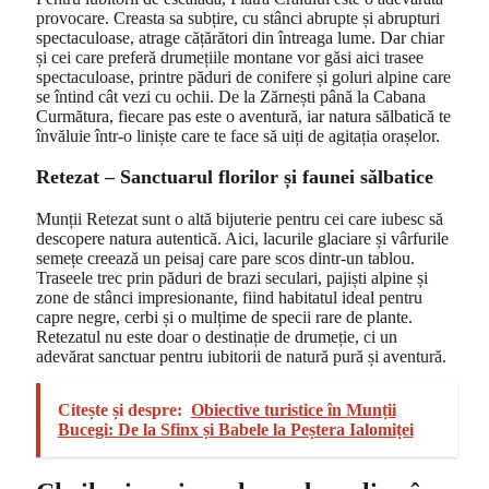
provocare. Creasta sa subțire, cu stânci abrupte și abrupturi
spectaculoase, atrage cățărători din întreaga lume. Dar chiar
și cei care preferă drumețiile montane vor găsi aici trasee
spectaculoase, printre păduri de conifere și goluri alpine care
se întind cât vezi cu ochii. De la Zărnești până la Cabana
Curmătura, fiecare pas este o aventură, iar natura sălbatică te
învăluie într-o liniște care te face să uiți de agitația orașelor.
Retezat – Sanctuarul florilor și faunei sălbatice
Munții Retezat sunt o altă bijuterie pentru cei care iubesc să
descopere natura autentică. Aici, lacurile glaciare și vârfurile
semețe creează un peisaj care pare scos dintr-un tablou.
Traseele trec prin păduri de brazi seculari, pajiști alpine și
zone de stânci impresionante, fiind habitatul ideal pentru
capre negre, cerbi și o mulțime de specii rare de plante.
Retezatul nu este doar o destinație de drumeție, ci un
adevărat sanctuar pentru iubitorii de natură pură și aventură.
Citește și despre:
Obiective turistice în Munții
Bucegi: De la Sfinx și Babele la Peștera Ialomiței