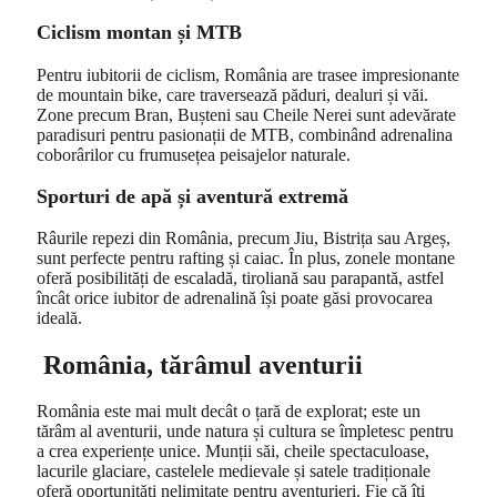
Ciclism montan și MTB
Pentru iubitorii de ciclism, România are trasee impresionante
de mountain bike, care traversează păduri, dealuri și văi.
Zone precum Bran, Bușteni sau Cheile Nerei sunt adevărate
paradisuri pentru pasionații de MTB, combinând adrenalina
coborârilor cu frumusețea peisajelor naturale.
Sporturi de apă și aventură extremă
Râurile repezi din România, precum Jiu, Bistrița sau Argeș,
sunt perfecte pentru rafting și caiac. În plus, zonele montane
oferă posibilități de escaladă, tiroliană sau parapantă, astfel
încât orice iubitor de adrenalină își poate găsi provocarea
ideală.
România, tărâmul aventurii
România este mai mult decât o țară de explorat; este un
tărâm al aventurii, unde natura și cultura se împletesc pentru
a crea experiențe unice. Munții săi, cheile spectaculoase,
lacurile glaciare, castelele medievale și satele tradiționale
oferă oportunități nelimitate pentru aventurieri. Fie că îți