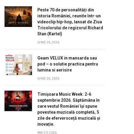
Peste 70 de personalități din
istoria României, reunite într-un
videoclip hip-hop, lansat de Ziua
Tricolorului de regizorul Richard
Stan (Kartel)
IUNIE 26, 2026
Geam VELUX in mansarda sau
pod – o solutie practica pentru
lumina si aerisire
IUNIE 26, 2026
Timișoara Music Week: 2-6
septembrie 2026. Săptămâna în
care vestul României își spune
povestea muzicală completă, 5
zile de eferversceță muzicală și
inovație.
MAI 20, 2026