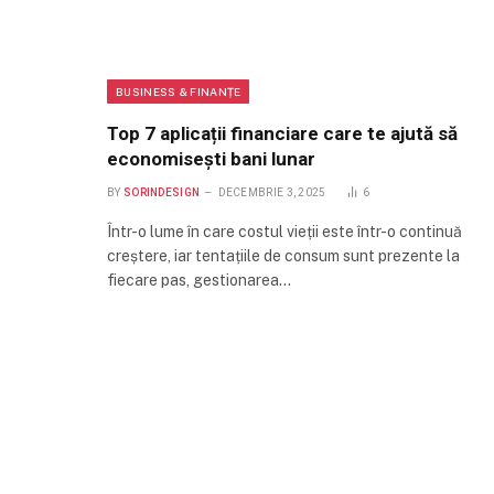
BUSINESS & FINANȚE
Top 7 aplicații financiare care te ajută să
economisești bani lunar
BY
SORINDESIGN
DECEMBRIE 3, 2025
6
Într-o lume în care costul vieții este într-o continuă
creștere, iar tentațiile de consum sunt prezente la
fiecare pas, gestionarea…