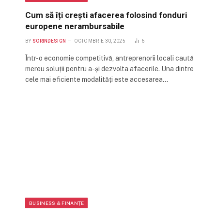
Cum să îți crești afacerea folosind fonduri
europene nerambursabile
BY
SORINDESIGN
OCTOMBRIE 30, 2025
6
Într-o economie competitivă, antreprenorii locali caută
mereu soluții pentru a-și dezvolta afacerile. Una dintre
cele mai eficiente modalități este accesarea…
BUSINESS & FINANȚE