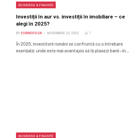
BUSINESS & FINANȚE
Investiții în aur vs. investiții în imobiliare – ce
alegi în 2025?
BY
SORINDESIGN
NOIEMBRIE 22, 2025
7
i
În 2025, investitorii români se confruntă cu o întrebare
esențială: unde este mai avantajos să îți plasezi banii – în…
BUSINESS & FINANȚE