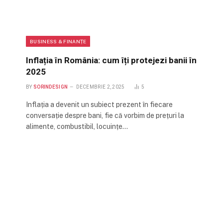
BUSINESS & FINANȚE
Inflația în România: cum îți protejezi banii în
2025
BY
SORINDESIGN
DECEMBRIE 2, 2025
5
Inflația a devenit un subiect prezent în fiecare
conversație despre bani, fie că vorbim de prețuri la
alimente, combustibil, locuințe…