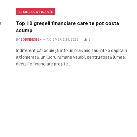
BUSINESS & FINANȚE
r
Top 10 greșeli financiare care te pot costa
scump
BY
SORINDESIGN
NOIEMBRIE 24, 2025
6
Indiferent că locuiești într-un oraș mic sau într-o capitală
aglomerată, un lucru rămâne valabil pentru toată lumea:
deciziile financiare greșite…