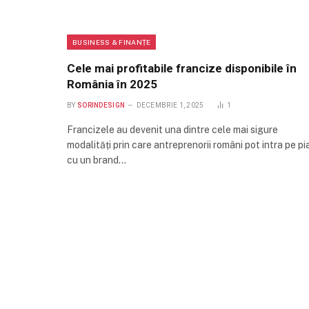
BUSINESS & FINANȚE
Cele mai profitabile francize disponibile în
România în 2025
BY
SORINDESIGN
DECEMBRIE 1, 2025
1
Francizele au devenit una dintre cele mai sigure
modalități prin care antreprenorii români pot intra pe pi
cu un brand…