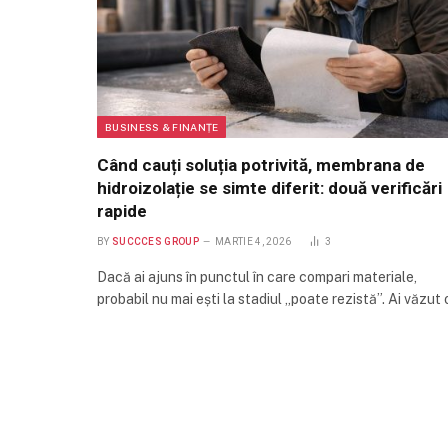
BUSINESS & FINANȚE
Când cauți soluția potrivită, membrana de
hidroizolație se simte diferit: două verificări
rapide
BY
SUCCCES GROUP
MARTIE 4, 2026
3
Dacă ai ajuns în punctul în care compari materiale,
probabil nu mai ești la stadiul „poate rezistă”. Ai văzut