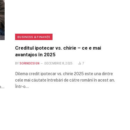
BUSINESS & FINANȚE
Creditul ipotecar vs. chirie – ce e mai
avantajos în 2025
BY
SORINDESIGN
DECEMBRIE 8, 2025
7
Dilema credit ipotecar vs. chirie 2025 este una dintre
cele mai căutate întrebări de către români în acest an.
Într-o…
 o…