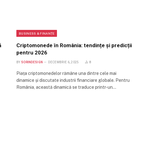
BUSINESS & FINANȚE
ă
Criptomonede în România: tendințe și predicții
pentru 2026
BY
SORINDESIGN
DECEMBRIE 6, 2025
8
Piața criptomonedelor rămâne una dintre cele mai
dinamice și discutate industrii financiare globale. Pentru
România, această dinamică se traduce printr-un…