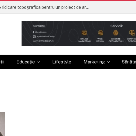
Ce trebuie sa contina o ridicare topografica pentru un proiect de arhitectura
ții
Educație
Lifestyle
Marketing
Sănăt