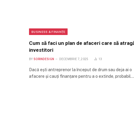
BUSINESS & FINANȚE
Cum să faci un plan de afaceri care să atrag
investitori
BY
SORINDESIGN
DECEMBRIE 7, 2025
13
Dacă ești antreprenor la început de drum sau deja ai o
afacere și cauți finanțare pentru a o extinde, probabil…