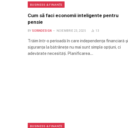
BUSINESS & FINANȚE
Cum să faci economii inteligente pentru
pensie
BY
SORINDESIGN
NOIEMBRIE 23, 2025
13
Trăim într-o perioadă în care independența financiară ș
siguranța la bătrânețe nu mai sunt simple opțiuni, ci
adevărate necesități. Planificarea…
BUSINESS & FINANȚE