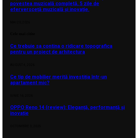
povestea muzicală completă, 5 zile de
eferversceță muzicală și inovație.
MAI 20, 2026
Cele mai citite
Ce trebuie sa contina o ridicare topografica
pentru un proiect de arhitectura
AUGUST 4, 2026
Ce tip de mobilier merită investiția într-un
apartament mic?
IUNIE 16, 2026
OPPO Reno 14 (review): Eleganță, performanță și
inovație
OCTOMBRIE 3, 2025