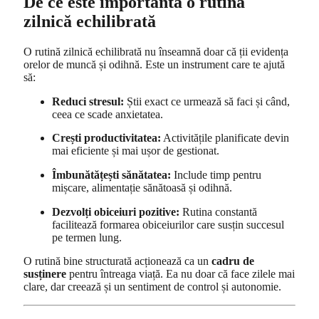
De ce este importantă o rutină
zilnică echilibrată
O rutină zilnică echilibrată nu înseamnă doar că ții evidența
orelor de muncă și odihnă. Este un instrument care te ajută
să:
Reduci stresul:
Știi exact ce urmează să faci și când,
ceea ce scade anxietatea.
Crești productivitatea:
Activitățile planificate devin
mai eficiente și mai ușor de gestionat.
Îmbunătățești sănătatea:
Include timp pentru
mișcare, alimentație sănătoasă și odihnă.
Dezvolți obiceiuri pozitive:
Rutina constantă
facilitează formarea obiceiurilor care susțin succesul
pe termen lung.
O rutină bine structurată acționează ca un
cadru de
susținere
pentru întreaga viață. Ea nu doar că face zilele mai
clare, dar creează și un sentiment de control și autonomie.