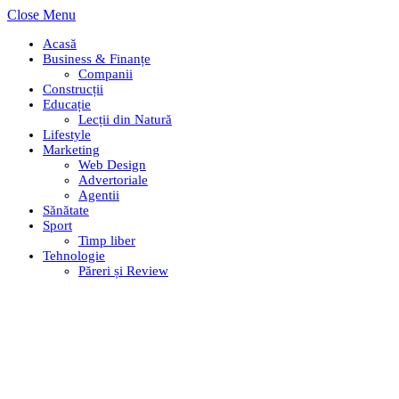
Close Menu
Acasă
Business & Finanțe
Companii
Construcții
Educație
Lecții din Natură
Lifestyle
Marketing
Web Design
Advertoriale
Agentii
Sănătate
Sport
Timp liber
Tehnologie
Păreri și Review