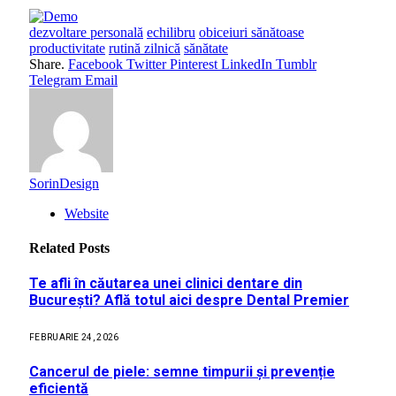
dezvoltare personală
echilibru
obiceiuri sănătoase
productivitate
rutină zilnică
sănătate
Share.
Facebook
Twitter
Pinterest
LinkedIn
Tumblr
Telegram
Email
SorinDesign
Website
Related
Posts
Te afli în căutarea unei clinici dentare din
București? Află totul aici despre Dental Premier
FEBRUARIE 24, 2026
Cancerul de piele: semne timpurii și prevenție
eficientă