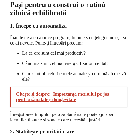
Pași pentru a construi o rutină
zilnică echilibrată
1. Începe cu autoanaliza
Înainte de a crea orice program, trebuie să înțelegi cine ești și
ce ai nevoie. Pune-ți întrebări precum:
La ce ore sunt cel mai productiv?
Când mă simt cel mai energic fizic și mental?
Care sunt obiceiurile mele actuale și cum mă afectează
ele?
Citește și despre:
Importanța mersului pe jos
pentru sănătate și longevitate
Înregistrarea timpului pe o săptămână te poate ajuta să
identifici tiparele și zonele care necesită ajustări.
2. Stabilește priorități clare