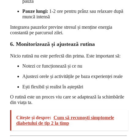
pauză
Pauze lungi:
1-2 ore pentru prânz sau relaxare după
muncă intensă
Integrarea pauzelor previne stresul și menține energia
constantă pe parcursul zilei.
6. Monitorizează și ajustează rutina
Nicio rutină nu este perfectă din prima. Este important să:
Notezi ce funcționează și ce nu
Ajustezi orele și activitățile pe baza experienței reale
Ești flexibil și realist în așteptări
O rutină este un proces viu care se adaptează la schimbările
din viața ta.
Citește și despre:
Cum să recunoști simptomele
diabetului de tip 2 la timp