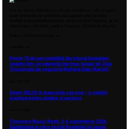
este un site de informații și sfaturi actualizate, care acoperă
toate domeniile de activitate. Aici găsești articole utile,
noutăți și recomandări practice pentru diverse interese, de la
tehnologie și sănătate, până la business, lifestyle și educație.
Email: office@clicklogic.ro
Cele mai noi
Peste 70 de personalități din istoria României,
reunite într-un videoclip hip-hop, lansat de Ziua
Tricolorului de regizorul Richard Stan (Kartel)
IUNIE 26, 2026
Geam VELUX in mansarda sau pod – o solutie
practica pentru lumina si aerisire
IUNIE 26, 2026
Timișoara Music Week: 2-6 septembrie 2026.
Săptămâna în care vestul României își spune