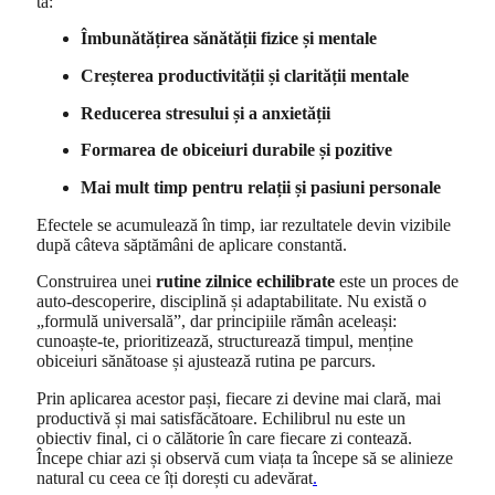
ta:
Îmbunătățirea sănătății fizice și mentale
Creșterea productivității și clarității mentale
Reducerea stresului și a anxietății
Formarea de obiceiuri durabile și pozitive
Mai mult timp pentru relații și pasiuni personale
Efectele se acumulează în timp, iar rezultatele devin vizibile
după câteva săptămâni de aplicare constantă.
Construirea unei
rutine zilnice echilibrate
este un proces de
auto-descoperire, disciplină și adaptabilitate. Nu există o
„formulă universală”, dar principiile rămân aceleași:
cunoaște-te, prioritizează, structurează timpul, menține
obiceiuri sănătoase și ajustează rutina pe parcurs.
Prin aplicarea acestor pași, fiecare zi devine mai clară, mai
productivă și mai satisfăcătoare. Echilibrul nu este un
obiectiv final, ci o călătorie în care fiecare zi contează.
Începe chiar azi și observă cum viața ta începe să se alinieze
natural cu ceea ce îți dorești cu adevărat
.