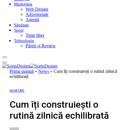
Marketing
Web Design
Advertoriale
Agentii
Sănătate
Sport
Timp liber
Tehnologie
Păreri și Review
Prima pagină
»
News
»
Cum îți construiești o rutină zilnică
echilibrată
SĂNĂTATE
Cum îți construiești o
rutină zilnică echilibrată