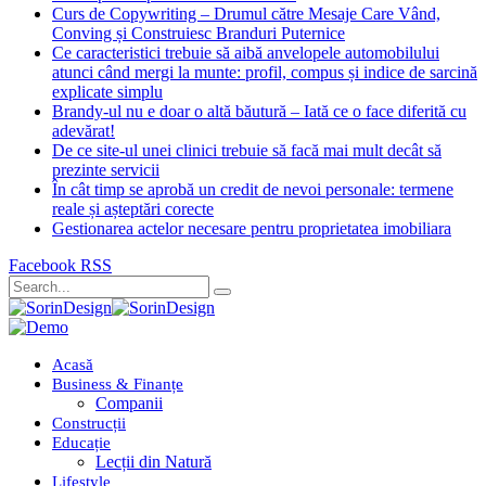
Curs de Copywriting – Drumul către Mesaje Care Vând,
Conving și Construiesc Branduri Puternice
Ce caracteristici trebuie să aibă anvelopele automobilului
atunci când mergi la munte: profil, compus și indice de sarcină
explicate simplu
Brandy-ul nu e doar o altă băutură – Iată ce o face diferită cu
adevărat!
De ce site-ul unei clinici trebuie să facă mai mult decât să
prezinte servicii
În cât timp se aprobă un credit de nevoi personale: termene
reale și așteptări corecte
Gestionarea actelor necesare pentru proprietatea imobiliara
Facebook
RSS
Acasă
Business & Finanțe
Companii
Construcții
Educație
Lecții din Natură
Lifestyle