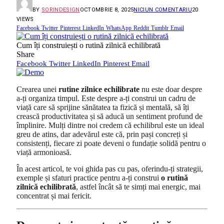
BY
SORINDESIGN
OCTOMBRIE 8, 2025
NICIUN COMENTARIU
20
VIEWS
Facebook
Twitter
Pinterest
LinkedIn
WhatsApp
Reddit
Tumblr
Email
Cum îți construiești o rutină zilnică echilibrată
Share
Facebook
Twitter
LinkedIn
Pinterest
Email
Crearea unei
rutine zilnice echilibrate
nu este doar despre
a-ți organiza timpul. Este despre a-ți construi un cadru de
viață care să sprijine sănătatea ta fizică și mentală, să îți
crească productivitatea și să aducă un sentiment profund de
împlinire. Mulți dintre noi credem că echilibrul este un ideal
greu de atins, dar adevărul este că, prin pași concreți și
consistenți, fiecare zi poate deveni o fundație solidă pentru o
viață armonioasă.
În acest articol, te voi ghida pas cu pas, oferindu-ți strategii,
exemple și sfaturi practice pentru a-ți construi
o rutină
zilnică echilibrată
, astfel încât să te simți mai energic, mai
concentrat și mai fericit.