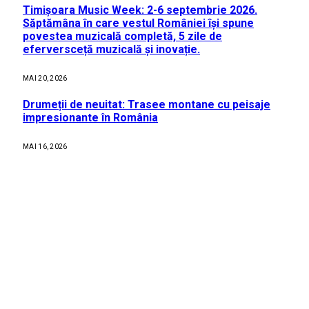
Timișoara Music Week: 2-6 septembrie 2026.
Săptămâna în care vestul României își spune
povestea muzicală completă, 5 zile de
eferversceță muzicală și inovație.
MAI 20, 2026
Drumeții de neuitat: Trasee montane cu peisaje
impresionante în România
MAI 16, 2026