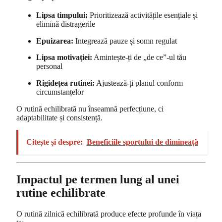
Lipsa timpului:
Prioritizează activitățile esențiale și
elimină distragerile
Epuizarea:
Integrează pauze și somn regulat
Lipsa motivației:
Amintește-ți de „de ce”-ul tău
personal
Rigidețea rutinei:
Ajustează-ți planul conform
circumstanțelor
O rutină echilibrată nu înseamnă perfecțiune, ci
adaptabilitate și consistență.
Citește și despre:
Beneficiile sportului de dimineață
Impactul pe termen lung al unei
rutine echilibrate
O rutină zilnică echilibrată produce efecte profunde în viața