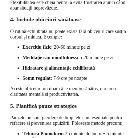
Flexibilitatea este cheia pentru a evita frustrarea atunci când
apar situații neprevăzute.
4. Include obiceiuri sănătoase
O rutină echilibrată nu poate exista fără obiceiuri care susțin
corpul și mintea. Exemple:
Exercițiu fizic:
20-60 minute pe zi
Meditație sau mindfulness:
5-20 minute pe zi
Hidratare și alimentație echilibrată
Somn regulat:
7-9 ore pe noapte
Aceste obiceiuri nu doar că te mențin sănătos, dar cresc
claritatea mentală și productivitatea.
5. Planifică pauze strategice
Pauzele nu sunt pierdere de timp; ele sunt esențiale pentru
refacere și prevenirea epuizării. Folosește metode precum:
Tehnica Pomodoro:
25 minute de lucru + 5 minute