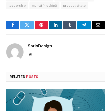
leadership
muncă în echipă
productivitate
Facebook
Twitter
Pinterest
LinkedIn
Tumblr
Telegram
Email
SorinDesign
Website
RELATED
POSTS