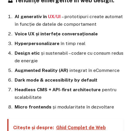
🔮 Tendințe emergente în web design:
AI generativ în
UX/UI
– prototipuri create automat
în funcție de datele de comportament
Voice UX și interfețe conversaționale
Hyperpersonalizare
în timp real
Design etic
și sustenabil – codare cu consum redus
de energie
Augmented Reality (AR)
integrat în eCommerce
Dark mode & accessibility by default
Headless CMS + API-first architecture
pentru
scalabilitate
Micro frontends
și modularitate în dezvoltare
Citește și despre:
Ghid Complet de Web