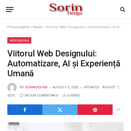
Prima pagină
»
News
»
Viitorul Web Designului: Automatizare, AI și Experiență Umană
WEB DESIGN
Viitorul Web Designului:
Automatizare, AI și Experiență
Umană
BY
SORINDESIGN
AUGUST 3, 2025
UPDATED:
AUGUST 7,
2025
NICIUN COMENTARIU
6
VIEWS