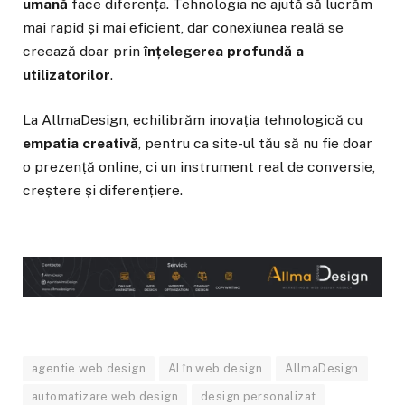
umană
face diferența. Tehnologia ne ajută să lucrăm
mai rapid și mai eficient, dar conexiunea reală se
creează doar prin
înțelegerea profundă a
utilizatorilor
.
La AllmaDesign, echilibrăm inovația tehnologică cu
empatia creativă
, pentru ca site-ul tău să nu fie doar
o prezență online, ci un instrument real de conversie,
creștere și diferențiere.
agentie web design
AI în web design
AllmaDesign
automatizare web design
design personalizat