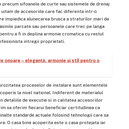
 precum sifoanele de curte sau sistemele de drenaj
 uitam de accesoriile care fac diferenta intr-o
e impiedica alunecarea brusca a straturilor mari de
asinile parcate sau persoanele care trec pe langa
entru a fi in deplina armonie cromatica cu restul
ofesionista intregii proprietati.
e onoare – eleganță, armonie și stil pentru o
igurozitatea proceselor de instalare sunt elementele
coperis la nivel national. Indiferent de materialul
n detaliile de executie si in calitatea accesoriilor
rim sa oferim fiecarui beneficiar certitudinea ca
 inalte standarde actuale folosind tehnologii care sa
are. O casa bine acoperita este o casa protejata iar