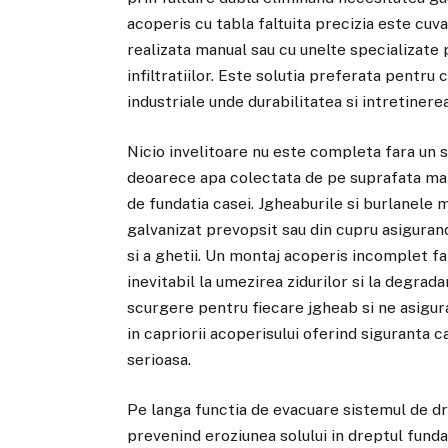
acoperis cu tabla faltuita precizia este cu
realizata manual sau cu unelte specializate 
infiltratiilor. Este solutia preferata pentru
industriale unde durabilitatea si intretiner
Nicio invelitoare nu este completa fara un 
deoarece apa colectata de pe suprafata mare
de fundatia casei. Jgheaburile si burlanele 
galvanizat prevopsit sau din cupru asiguran
si a ghetii. Un montaj acoperis incomplet f
inevitabil la umezirea zidurilor si la degrad
scurgere pentru fiecare jgheab si ne asigur
in capriorii acoperisului oferind siguranta 
serioasa.
Pe langa functia de evacuare sistemul de dre
prevenind eroziunea solului in dreptul funda