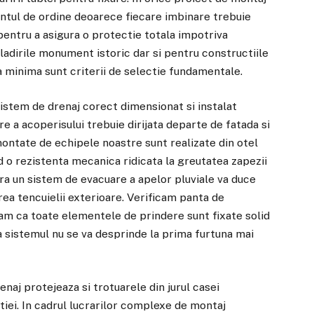
vantul de ordine deoarece fiecare imbinare trebuie
pentru a asigura o protectie totala impotriva
 cladirile monument istoric dar si pentru constructiile
ea minima sunt criterii de selectie fundamentale.
sistem de drenaj corect dimensionat si instalat
 a acoperisului trebuie dirijata departe de fatada si
montate de echipele noastre sunt realizate din otel
d o rezistenta mecanica ridicata la greutatea zapezii
ara un sistem de evacuare a apelor pluviale va duce
area tencuielii exterioare. Verificam panta de
am ca toate elementele de prindere sunt fixate solid
ca sistemul nu se va desprinde la prima furtuna mai
naj protejeaza si trotuarele din jurul casei
tiei. In cadrul lucrarilor complexe de montaj