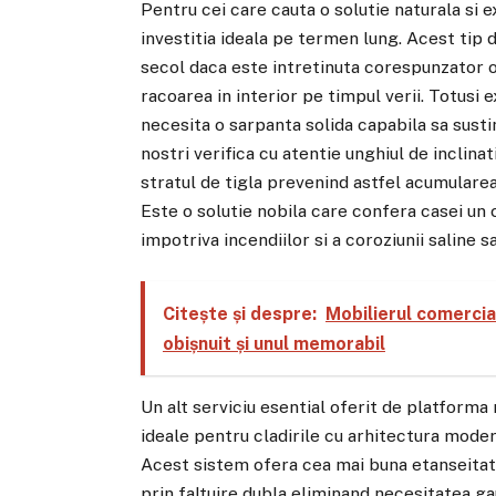
Pentru cei care cauta o solutie naturala si 
investitia ideala pe termen lung. Acest tip 
secol daca este intretinuta corespunzator 
racoarea in interior pe timpul verii. Totusi
necesita o sarpanta solida capabila sa susti
nostri verifica cu atentie unghiul de inclinat
stratul de tigla prevenind astfel acumulare
Este o solutie nobila care confera casei un 
impotriva incendiilor si a coroziunii saline s
Citește și despre:
Mobilierul comercia
obișnuit și unul memorabil
Un alt serviciu esential oferit de platforma
ideale pentru cladirile cu arhitectura mode
Acest sistem ofera cea mai buna etanseitat
prin faltuire dubla eliminand necesitatea gau