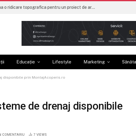
Ce trebuie sa contina o ridicare topografica pentru un proiect de arhitectura
ții
Educație
Lifestyle
Marketing
Sănăt
naj disponibile prin MontajAcoperis.ro
sisteme de drenaj disponibile
o
N COMENTARIU
7
VIEWS