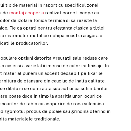
ui tip de material in raport cu specificul zonei
es de
montaj acoperis
realizat corect incepe cu
oilor de izolare fonica termica si sa reziste la
ice. Fie ca optati pentru eleganta clasica a tiglei
 a sistemelor metalice echipa noastra asigura o
catiile producatorilor.
opulare optiuni datorita greutatii sale reduse care
casei si a varietatii imense de culori si finisaje. In
st material punem un accent deosebit pe fixarile
rnitura de etansare din cauciuc de inalta calitate.
se dilata si se contracta sub actiunea schimbarilor
re poate duce in timp la aparitia unor jocuri ce
panourilor de tabla cu acoperire de roca vulcanica
d zgomotul produs de ploaie sau grindina oferind in
ita materialele traditionale.