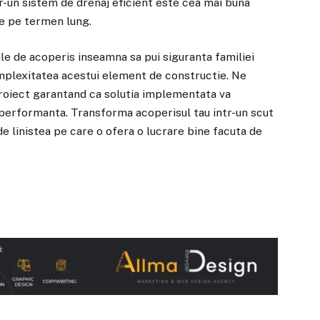
intr-un sistem de drenaj eficient este cea mai buna
e pe termen lung.
ile de acoperis inseamna sa pui siguranta familiei
omplexitatea acestui element de constructie. Ne
roiect garantand ca solutia implementata va
i performanta. Transforma acoperisul tau intr-un scut
de linistea pe care o ofera o lucrare bine facuta de