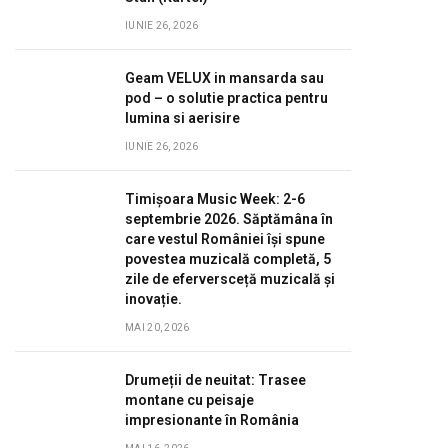
IUNIE 26, 2026
Geam VELUX in mansarda sau
pod – o solutie practica pentru
lumina si aerisire
IUNIE 26, 2026
Timișoara Music Week: 2-6
septembrie 2026. Săptămâna în
care vestul României își spune
povestea muzicală completă, 5
zile de eferversceță muzicală și
inovație.
MAI 20, 2026
Drumeții de neuitat: Trasee
montane cu peisaje
impresionante în România