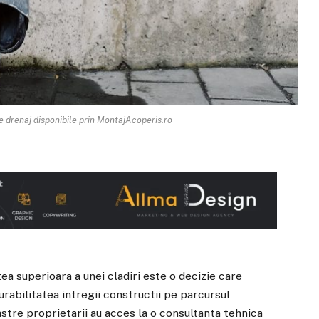
 de drenaj disponibile prin MontajAcoperis.ro
a superioara a unei cladiri este o decizie care
urabilitatea intregii constructii pe parcursul
stre proprietarii au acces la o consultanta tehnica