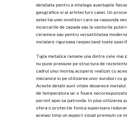
detaliata pentru a intelege avantajele fiecar
geografice si al arhitecturii casei. Un proc
selectia unei invelitori care sa raspunda nev
incarcarile de zapada sau la vanturile putern
ceramice sau pentru versatilitatea moderna
instalare riguroasa respectand toate specifi
Tigla metalica ramane una dintre cele mai p
nu pune presiune pe structura de rezistenta a 
cadrul unui montaj acoperis realizat cu ace
mecanice si pe utilizarea unor suruburi cu ga
Aceste detalii sunt vitale deoarece metalul 
de temperatura iar o fixare necorespunzatoa
permit apei sa patrunda. In plus utilizarea 
ofera o protectie fonica superioara reducan
acelasi timp un aspect vizual premium ce im