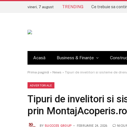
TRENDING
vineri, 7 august
Acasă
Business & Finanțe
Construc
Prima pagină
»
News
»
Tipuri de invelitori si sisteme de dre
ADVERTORIALE
Tipuri de invelitori si 
prin MontajAcoperis.r
BY
SUCCCES GROUP
FEBRUARIE 24, 2026
NICIU