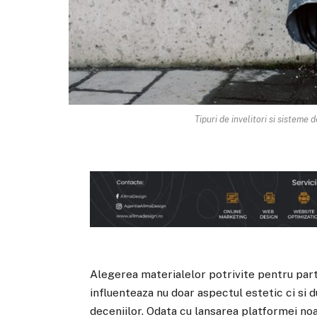
Tipuri de invelitori si sisteme
Alegerea materialelor potrivite pentru parte
influenteaza nu doar aspectul estetic ci si d
deceniilor. Odata cu lansarea platformei noa