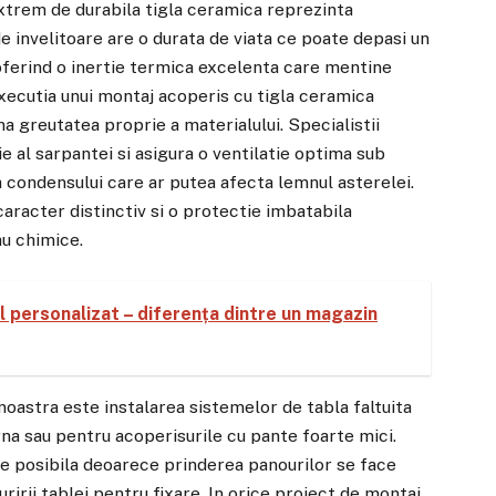
extrem de durabila tigla ceramica reprezinta
de invelitoare are o durata de viata ce poate depasi un
oferind o inertie termica excelenta care mentine
 executia unui montaj acoperis cu tigla ceramica
na greutatea proprie a materialului. Specialistii
ie al sarpantei si asigura o ventilatie optima sub
a condensului care ar putea afecta lemnul asterelei.
caracter distinctiv si o protectie imbatabila
au chimice.
l personalizat – diferența dintre un magazin
 noastra este instalarea sistemelor de tabla faltuita
rna sau pentru acoperisurile cu pante foarte mici.
e posibila deoarece prinderea panourilor se face
ririi tablei pentru fixare. In orice proiect de montaj