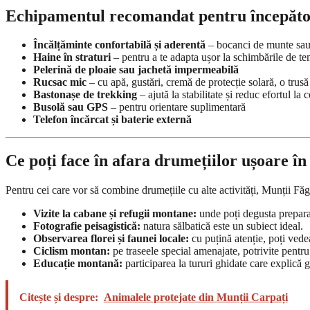
Echipamentul recomandat pentru începăto
Încălțăminte confortabilă și aderentă
– bocanci de munte sau
Haine în straturi
– pentru a te adapta ușor la schimbările de t
Pelerină de ploaie sau jachetă impermeabilă
Rucsac mic
– cu apă, gustări, cremă de protecție solară, o trusă
Bastonașe de trekking
– ajută la stabilitate și reduc efortul la 
Busolă sau GPS
– pentru orientare suplimentară
Telefon încărcat și baterie externă
Ce poți face în afara drumețiilor ușoare î
Pentru cei care vor să combine drumețiile cu alte activități, Munții Făg
Vizite la cabane și refugii montane:
unde poți degusta preparate
Fotografie peisagistică:
natura sălbatică este un subiect ideal.
Observarea florei și faunei locale:
cu puțină atenție, poți vede
Ciclism montan:
pe traseele special amenajate, potrivite pentru
Educație montană:
participarea la tururi ghidate care explică g
Citește și despre:
Animalele protejate din Munții Carpați