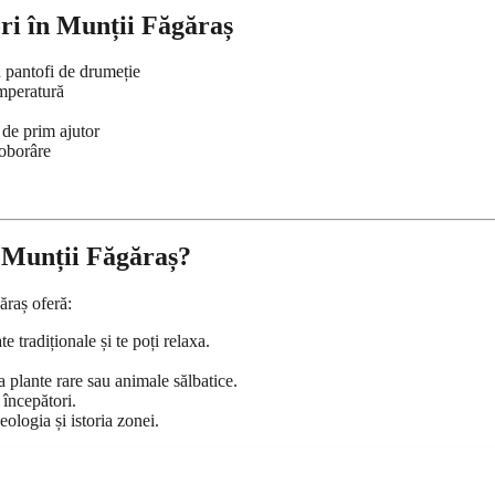
ri în Munții Făgăraș
 pantofi de drumeție
emperatură
 de prim ajutor
coborâre
n Munții Făgăraș?
ăraș oferă:
 tradiționale și te poți relaxa.
a plante rare sau animale sălbatice.
 începători.
eologia și istoria zonei.