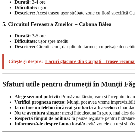
Durată:
3-4 ore
Dificultate:
ușor
Descriere:
Acest traseu ușor străbate zone cu floră specifică Carp
5. Circuitul Fereastra Zmeilor – Cabana Bâlea
Durată:
3-5 ore
Dificultate:
ușor spre mediu
Descriere:
Circuit scurt, dar plin de farmec, cu peisaje deosebi
Citește și despre:
Lacuri glaciare din Carpați – trasee recom
Sfaturi utile pentru drumeții în Munții Fă
Alege sezonul potrivit:
Primăvara târziu, vara și începutul toam
Verifică prognoza meteo:
Munții pot avea vreme imprevizibilă,
Ia cu tine un telefon încărcat și o hartă a traseelor:
chiar dac
Nu te aventura singur:
mergi întotdeauna în grup, mai ales dac
Respectă timpul de odihnă:
fă pauze regulate pentru hidratare 
Informează-te despre fauna locală:
evită zonele cu urși și păs