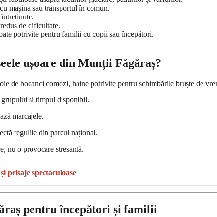
cu mașina sau transportul în comun.
întreținute.
redus de dificultate.
oate potrivite pentru familii cu copii sau începători.
raseele ușoare din Munții Făgăraș?
voie de bocanci comozi, haine potrivite pentru schimbările bruște de vrem
 grupului și timpul disponibil.
ează marcajele.
ectă regulile din parcul național.
re, nu o provocare stresantă.
și peisaje spectaculoase
ăraș pentru începători și familii