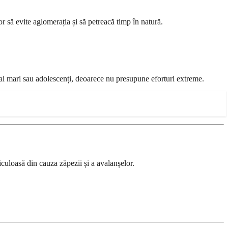
or să evite aglomerația și să petreacă timp în natură.
 mai mari sau adolescenți, deoarece nu presupune eforturi extreme.
culoasă din cauza zăpezii și a avalanșelor.