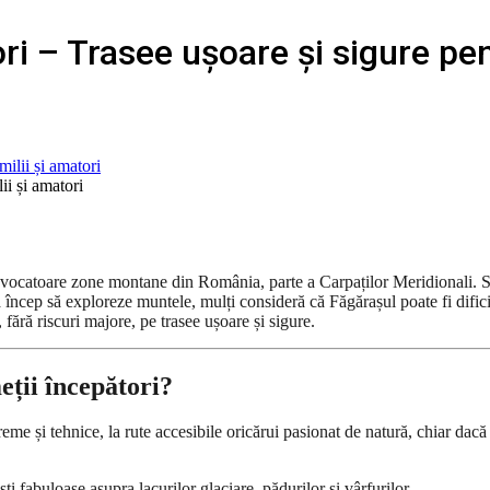
i – Trasee ușoare și sigure pent
ii și amatori
vocatoare zone montane din România, parte a Carpaților Meridionali. Sun
a încep să exploreze muntele, mulți consideră că Făgărașul poate fi dificil 
fără riscuri majore, pe trasee ușoare și sigure.
eții începători?
reme și tehnice, la rute accesibile oricărui pasionat de natură, chiar dac
ști fabuloase asupra lacurilor glaciare, pădurilor și vârfurilor.