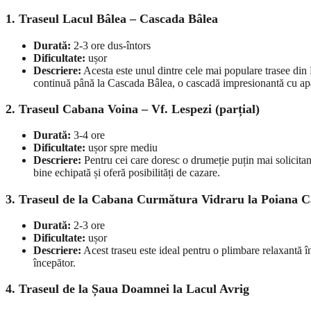
1. Traseul Lacul Bâlea – Cascada Bâlea
Durată:
2-3 ore dus-întors
Dificultate:
ușor
Descriere:
Acesta este unul dintre cele mai populare trasee din 
continuă până la Cascada Bâlea, o cascadă impresionantă cu apă cr
2. Traseul Cabana Voina – Vf. Lespezi (parțial)
Durată:
3-4 ore
Dificultate:
ușor spre mediu
Descriere:
Pentru cei care doresc o drumeție puțin mai solicitan
bine echipată și oferă posibilități de cazare.
3. Traseul de la Cabana Curmătura Vidraru la Poiana 
Durată:
2-3 ore
Dificultate:
ușor
Descriere:
Acest traseu este ideal pentru o plimbare relaxantă în
începător.
4. Traseul de la Șaua Doamnei la Lacul Avrig