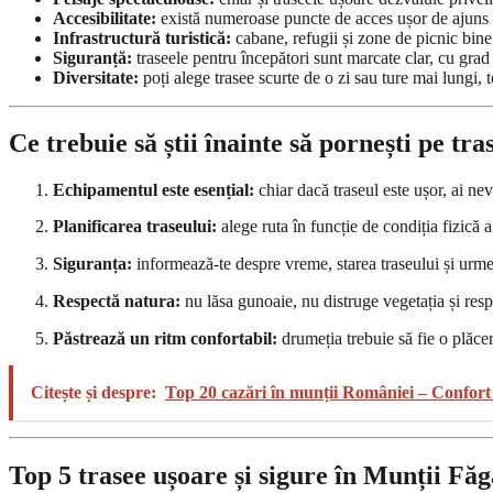
Accesibilitate:
există numeroase puncte de acces ușor de ajuns 
Infrastructură turistică:
cabane, refugii și zone de picnic bine 
Siguranță:
traseele pentru începători sunt marcate clar, cu grad 
Diversitate:
poți alege trasee scurte de o zi sau ture mai lungi, t
Ce trebuie să știi înainte să pornești pe t
Echipamentul este esențial:
chiar dacă traseul este ușor, ai ne
Planificarea traseului:
alege ruta în funcție de condiția fizică a
Siguranța:
informează-te despre vreme, starea traseului și urm
Respectă natura:
nu lăsa gunoaie, nu distruge vegetația și resp
Păstrează un ritm confortabil:
drumeția trebuie să fie o plăce
Citește și despre:
Top 20 cazări în munții României – Confort 
Top 5 trasee ușoare și sigure în Munții Făg