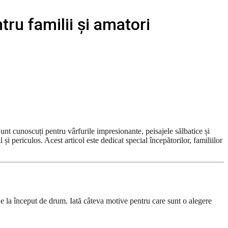
ru familii și amatori
t cunoscuți pentru vârfurile impresionante, peisajele sălbatice și
și periculos. Acest articol este dedicat special începătorilor, familiilor
ă e la început de drum. Iată câteva motive pentru care sunt o alegere