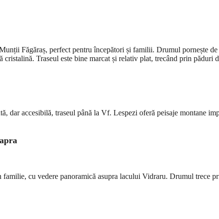
Munții Făgăraș, perfect pentru începători și familii. Drumul pornește de 
istalină. Traseul este bine marcat și relativ plat, trecând prin păduri d
tă, dar accesibilă, traseul până la Vf. Lespezi oferă peisaje montane im
Capra
 familie, cu vedere panoramică asupra lacului Vidraru. Drumul trece prin 