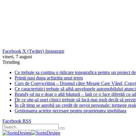
Facebook
X (Twitter)
Instagram
vineri, 7 august
Trending
Ce trebuie sa contina o ridicare topografica pentru un proiect de
Primii pasi dupa achizitia unui teren
Curs de Copywriting – Drumul către Mesaje Care Vând, Convin
Ce caracteristici trebuie să aibă anvelopele automobilului atunc
Brandy-ul nu e doar o altă băutură – Iată ce o face diferită cu a
De ce site-ul unei clinici trebuie să facă mai mult decât să prezin
În cât timp se aprobă un credit de nevoi personale: termene reale
Gestionarea actelor necesare pentru proprietatea imobiliara
Facebook
RSS