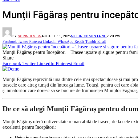
TIMP LIBER
Munții Făgăraș pentru începător
BY
SORINDESIGN
AUGUST 11, 2025
NICIUN COMENTARIU
2
VIEWS
Facebook
Twitter
Pinterest
LinkedIn
WhatsApp
Reddit
Tumblr
Email
Munții Făgăraș pentru începători – Trasee ușoare și sigure pentru famil
Share
Facebook
Twitter
LinkedIn
Pinterest
Email
Munții Făgăraș reprezintă una dintre cele mai spectaculoase și mai pro
traseele care atrag turiști din întreaga lume. Totuși, pentru cei care abi
și amatorilor care doresc să se bucure de frumusețea Munților Făgăraș, 
De ce să alegi Munții Făgăraș pentru drum
Munții Făgăraș oferă o diversitate remarcabilă de trasee, de la cele ext
excelentă pentru începători:
Peisaje spectaculoase:
chiar și traseele ușoare dezvăluie priveli