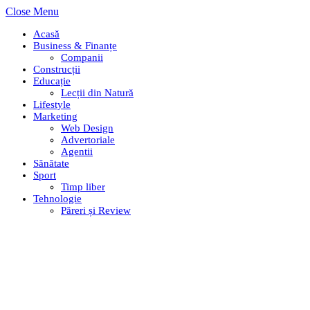
Close Menu
Acasă
Business & Finanțe
Companii
Construcții
Educație
Lecții din Natură
Lifestyle
Marketing
Web Design
Advertoriale
Agentii
Sănătate
Sport
Timp liber
Tehnologie
Păreri și Review