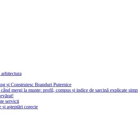
 arhitectura
g și Construiesc Branduri Puternice
i când mergi la munte: profil, compus și indice de sarcină explicate simp
devărat!
te servicii
 și așteptări corecte