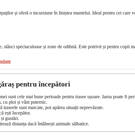
aților și oferă o incursiune în liniștea muntelui. Ideal pentru cei care v
te, stânci spectaculoase și zone de odihnă. Este potrivit și pentru copii
andate
găraș pentru începători
nei sunt cele mai bune perioade pentru trasee ușoare. Iarna poate fi peri
 cu ploi și vânt puternic.
ă traseele sunt marcate, pot apărea situații neprevăzute.
ă ești începător.
și gustări.
trează distanța dacă întâlnești animale sălbatice.