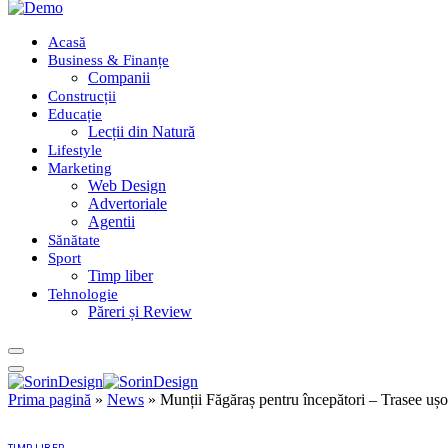
Acasă
Business & Finanțe
Companii
Construcții
Educație
Lecții din Natură
Lifestyle
Marketing
Web Design
Advertoriale
Agentii
Sănătate
Sport
Timp liber
Tehnologie
Păreri și Review
Prima pagină
»
News
»
Munții Făgăraș pentru începători – Trasee ușoa