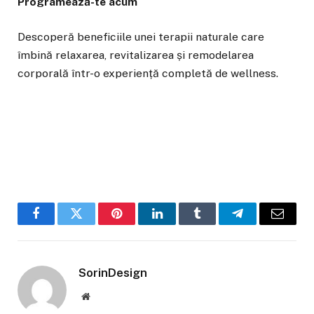
Programează-te acum
Descoperă beneficiile unei terapii naturale care
îmbină relaxarea, revitalizarea și remodelarea
corporală într-o experiență completă de wellness.
Facebook
Twitter
Pinterest
LinkedIn
Tumblr
Telegram
Email
SorinDesign
Website