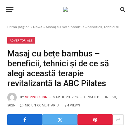
Prima pagină
»
News
»
Masaj cu bețe bambus – beneficii, tehnici și de ce să alegi această terapie revitalizantă la ABC Pilates
ADVERTORIALE
Masaj cu bețe bambus –
beneficii, tehnici și de ce să
alegi această terapie
revitalizantă la ABC Pilates
BY
SORINDESIGN
MARTIE 23, 2026
UPDATED:
IUNIE 23,
2026
NICIUN COMENTARIU
4
VIEWS