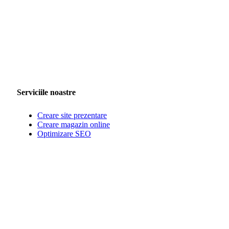
Serviciile noastre
Creare site prezentare
Creare magazin online
Optimizare SEO