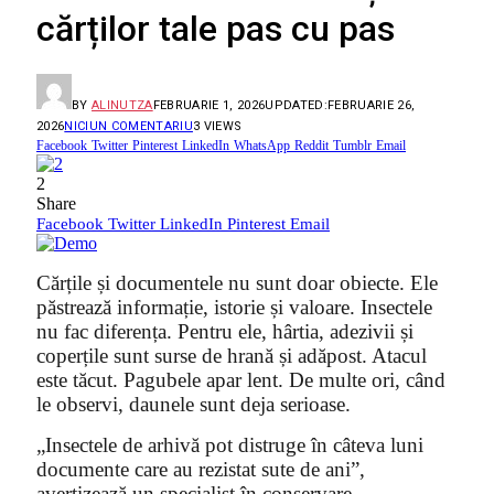
cărților tale pas cu pas
BY
ALINUTZA
FEBRUARIE 1, 2026
UPDATED:
FEBRUARIE 26,
2026
NICIUN COMENTARIU
3
VIEWS
Facebook
Twitter
Pinterest
LinkedIn
WhatsApp
Reddit
Tumblr
Email
2
Share
Facebook
Twitter
LinkedIn
Pinterest
Email
Cărțile și documentele nu sunt doar obiecte. Ele
păstrează informație, istorie și valoare. Insectele
nu fac diferența. Pentru ele, hârtia, adezivii și
coperțile sunt surse de hrană și adăpost. Atacul
este tăcut. Pagubele apar lent. De multe ori, când
le observi, daunele sunt deja serioase.
„Insectele de arhivă pot distruge în câteva luni
documente care au rezistat sute de ani”,
avertizează un specialist în conservare