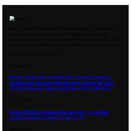
Despre
este un site de informații și sfaturi actualizate, care acoperă
toate domeniile de activitate. Aici găsești articole utile,
noutăți și recomandări practice pentru diverse interese, de la
tehnologie și sănătate, până la business, lifestyle și educație.
Email: office@clicklogic.ro
Cele mai noi
Peste 70 de personalități din istoria României,
reunite într-un videoclip hip-hop, lansat de Ziua
Tricolorului de regizorul Richard Stan (Kartel)
IUNIE 26, 2026
Geam VELUX in mansarda sau pod – o solutie
practica pentru lumina si aerisire
IUNIE 26, 2026