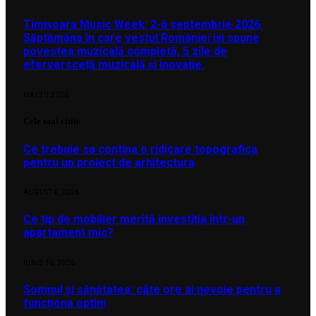
Timișoara Music Week: 2-6 septembrie 2026.
Săptămâna în care vestul României își spune
povestea muzicală completă, 5 zile de
eferversceță muzicală și inovație.
MAI 20, 2026
Cele mai citite
Ce trebuie sa contina o ridicare topografica
pentru un proiect de arhitectura
AUGUST 4, 2026
Ce tip de mobilier merită investiția într-un
apartament mic?
IUNIE 16, 2026
Somnul și sănătatea: câte ore ai nevoie pentru a
funcționa optim