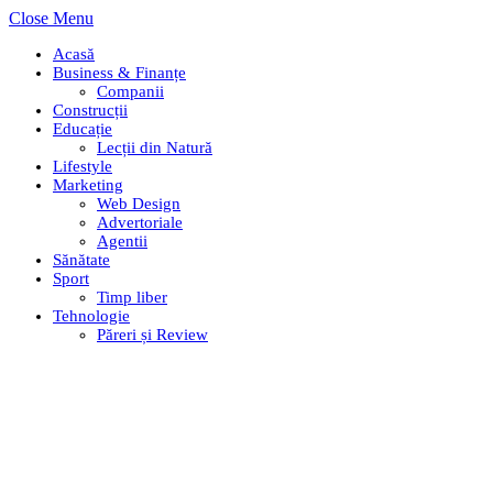
Close Menu
Acasă
Business & Finanțe
Companii
Construcții
Educație
Lecții din Natură
Lifestyle
Marketing
Web Design
Advertoriale
Agentii
Sănătate
Sport
Timp liber
Tehnologie
Păreri și Review