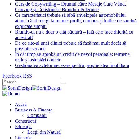
Curs de Copywriting – Drumul către Mesaje Care Vând,
Conving și Construiesc Branduri Puternice
Ce caracteristici trebuie să aibă anvelopele automobilului
atunci când mergi la munte: profil, compus și indice de sarcină
explicate simplu
Brandy-ul nu e doar o altă băutură – Iată ce o face diferită cu
adevărat!
De ce site-ul unei clinici trebuie să facă mai mult decât să
prezinte servicii
În cât timp se aprobă un credit de nevoi personale: termene
reale și așteptări corecte
Gestionarea actelor necesare pentru proprietatea imobiliara
Facebook
RSS
Acasă
Business & Finanțe
Companii
Construcții
Educație
Lecții din Natură
Lifestyle