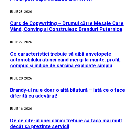
IULIE 28, 2026
Curs de Copywriting – Drumul către Mesaje Care
Vând, Conving și Construiesc Branduri Puternice
IULIE 22, 2026
Ce caracteristici trebuie să aibă anvelopele
automobilului atunci când mergi la munte: profil,
compus și indice de sarcină explicate simplu
IULIE 20, 2026
Brandy-ul nu e doar o altă băutură – Iată ce o face
diferită cu adevărat!
IULIE 16, 2026
De ce site-ul unei clinici trebuie să facă mai mult
decât să prezinte servicii