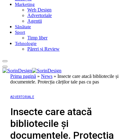
Marketing
Web Design
Advertoriale
Agentii
Sănătate
Sport
Timp liber
Tehnologie
Păreri și Review
Prima pagină
»
News
»
Insecte care atacă bibliotecile și
documentele. Protecția cărților tale pas cu pas
ADVERTORIALE
Insecte care atacă
bibliotecile și
documentele. Protecția