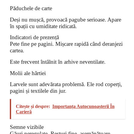
Păduchele de carte
Deși nu mușcă, provoacă pagube serioase. Apare
în spații cu umiditate ridicată.
Indicatori de prezență
Pete fine pe pagini. Mișcare rapidă când deranjezi
cartea.
Este frecvent întâlnit în arhive neventilate.
Molii ale hârtiei
Larvele sunt adevărata problemă. Ele rod coperți,
pagini și textilele din jur.
Citește și despre:
Importanța Autocunoașterii În
Carieră
Semne vizibile
Găuri neregulate. Resturi fine, asemănătoare