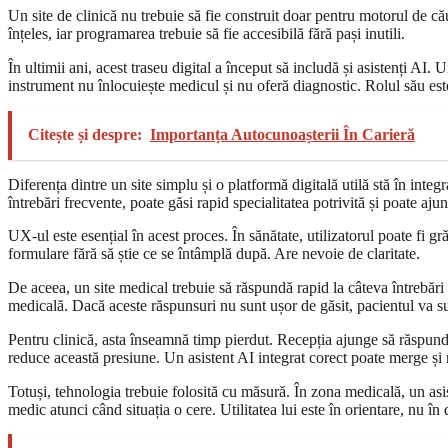
Un site de clinică nu trebuie să fie construit doar pentru motorul de cău
înțeles, iar programarea trebuie să fie accesibilă fără pași inutili.
În ultimii ani, acest traseu digital a început să includă și asistenți AI
instrument nu înlocuiește medicul și nu oferă diagnostic. Rolul său este 
Citește și despre:
Importanța Autocunoașterii În Carieră
Diferența dintre un site simplu și o platformă digitală utilă stă în int
întrebări frecvente, poate găsi rapid specialitatea potrivită și poate aj
UX-ul este esențial în acest proces. În sănătate, utilizatorul poate fi 
formulare fără să știe ce se întâmplă după. Are nevoie de claritate.
De aceea, un site medical trebuie să răspundă rapid la câteva întrebări
medicală. Dacă aceste răspunsuri nu sunt ușor de găsit, pacientul va s
Pentru clinică, asta înseamnă timp pierdut. Recepția ajunge să răspundă 
reduce această presiune. Un asistent AI integrat corect poate merge și m
Totuși, tehnologia trebuie folosită cu măsură. În zona medicală, un asis
medic atunci când situația o cere. Utilitatea lui este în orientare, nu în 