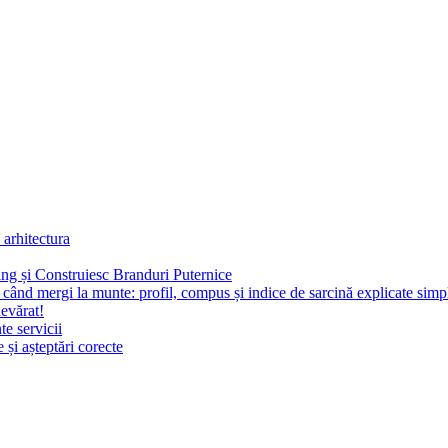
 arhitectura
g și Construiesc Branduri Puternice
i când mergi la munte: profil, compus și indice de sarcină explicate simp
devărat!
te servicii
 și așteptări corecte