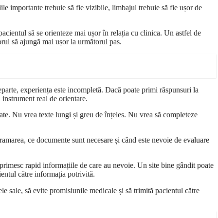
le importante trebuie să fie vizibile, limbajul trebuie să fie ușor de
pacientul să se orienteze mai ușor în relația cu clinica. Un astfel de
torul să ajungă mai ușor la următorul pas.
 departe, experiența este incompletă. Dacă poate primi răspunsuri la
 instrument real de orientare.
icate. Nu vrea texte lungi și greu de înțeles. Nu vrea să completeze
rogramarea, ce documente sunt necesare și când este nevoie de evaluare
u primesc rapid informațiile de care au nevoie. Un site bine gândit poate
entul către informația potrivită.
e sale, să evite promisiunile medicale și să trimită pacientul către