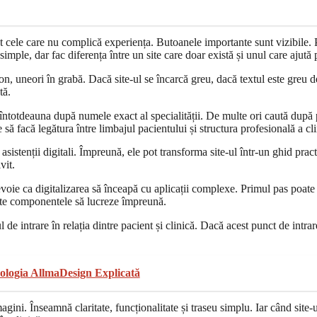
 cele care nu complică experiența. Butoanele importante sunt vizibile. P
mple, dar fac diferența între un site care doar există și unul care ajută 
fon, uneori în grabă. Dacă site-ul se încarcă greu, dacă textul este greu
tă.
ă întotdeauna după numele exact al specialității. De multe ori caută după 
ă facă legătura între limbajul pacientului și structura profesională a clin
i asistenții digitali. Împreună, ele pot transforma site-ul într-un ghid pr
vit.
nevoie ca digitalizarea să înceapă cu aplicații complexe. Primul pas poate 
oate componentele să lucreze împreună.
e intrare în relația dintre pacient și clinică. Dacă acest punct de intrare
logia AllmaDesign Explicată
agini. Înseamnă claritate, funcționalitate și traseu simplu. Iar când site-