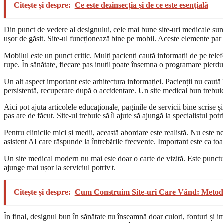
Citește și despre:
Ce este dezinsecția și de ce este esențială
Din punct de vedere al designului, cele mai bune site-uri medicale sunt
ușor de găsit. Site-ul funcționează bine pe mobil. Aceste elemente par si
Mobilul este un punct critic. Mulți pacienți caută informații de pe tele
rupe. În sănătate, fiecare pas inutil poate însemna o programare pierdu
Un alt aspect important este arhitectura informației. Pacienții nu caut
persistentă, recuperare după o accidentare. Un site medical bun trebuie s
Aici pot ajuta articolele educaționale, paginile de servicii bine scrise ș
pas are de făcut. Site-ul trebuie să îl ajute să ajungă la specialistul potri
Pentru clinicile mici și medii, această abordare este realistă. Nu este 
asistent AI care răspunde la întrebările frecvente. Important este ca t
Un site medical modern nu mai este doar o carte de vizită. Este punctul d
ajunge mai ușor la serviciul potrivit.
Citește și despre:
Cum Construim Site-uri Care Vând: Metodo
În final, designul bun în sănătate nu înseamnă doar culori, fonturi și im