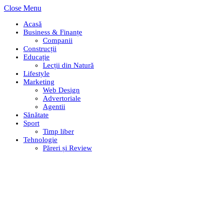
Close Menu
Acasă
Business & Finanțe
Companii
Construcții
Educație
Lecții din Natură
Lifestyle
Marketing
Web Design
Advertoriale
Agentii
Sănătate
Sport
Timp liber
Tehnologie
Păreri și Review