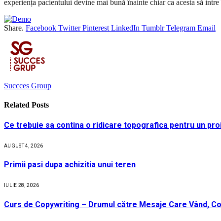
experiența pacientului devine mai bună înainte chiar ca acesta să intre 
Share.
Facebook
Twitter
Pinterest
LinkedIn
Tumblr
Telegram
Email
Succces Group
Related
Posts
Ce trebuie sa contina o ridicare topografica pentru un pro
AUGUST 4, 2026
Primii pasi dupa achizitia unui teren
IULIE 28, 2026
Curs de Copywriting – Drumul către Mesaje Care Vând, Co