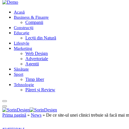
Acasă
Business & Finanțe
Companii
Construcții
Educație
Lecții din Natură
Lifestyle
Marketing
Web Design
Advertoriale
Agentii
Sănătate
Sport
Timp liber
Tehnologie
Păreri și Review
Prima pagină
»
News
»
De ce site-ul unei clinici trebuie să facă mai m