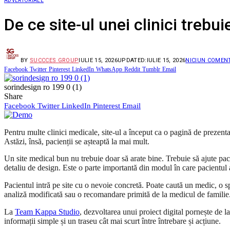
ADVERTORIALE
De ce site-ul unei clinici trebu
BY
SUCCCES GROUP
IULIE 15, 2026
UPDATED:
IULIE 15, 2026
NICIUN COMEN
Facebook
Twitter
Pinterest
LinkedIn
WhatsApp
Reddit
Tumblr
Email
sorindesign ro 199 0 (1)
Share
Facebook
Twitter
LinkedIn
Pinterest
Email
Pentru multe clinici medicale, site-ul a început ca o pagină de prezenta
Astăzi, însă, pacienții se așteaptă la mai mult.
Un site medical bun nu trebuie doar să arate bine. Trebuie să ajute paci
detaliu de design. Este o parte importantă din modul în care pacientul a
Pacientul intră pe site cu o nevoie concretă. Poate caută un medic, o s
analiză modificată sau o recomandare primită de la medicul de familie. 
La
Team Kappa Studio
, dezvoltarea unui proiect digital pornește de la
informații simple și un traseu cât mai scurt între întrebare și acțiune.