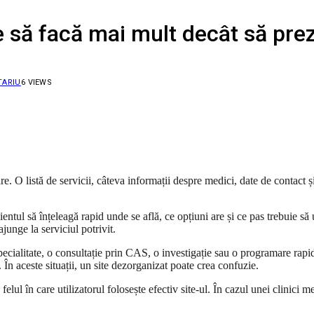
ie să facă mai mult decât să prez
TARIU
6
VIEWS
re. O listă de servicii, câteva informații despre medici, date de contact 
entul să înțeleagă rapid unde se află, ce opțiuni are și ce pas trebuie s
junge la serviciul potrivit.
pecialitate, o consultație prin CAS, o investigație sau o programare rapi
În aceste situații, un site dezorganizat poate crea confuzie.
 felul în care utilizatorul folosește efectiv site-ul. În cazul unei clinici