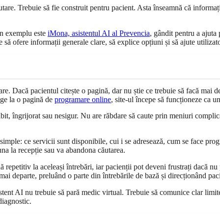
tare. Trebuie să fie construit pentru pacient. Asta înseamnă că informații
. Un exemplu este
iMona, asistentul AI al Prevencia
, gândit pentru a ajuta 
să ofere informații generale clare, să explice opțiuni și să ajute utiliza
egrare. Dacă pacientul citește o pagină, dar nu știe ce trebuie să facă mai
unge la o pagină de
programare online
, site-ul începe să funcționeze ca un
grăbit, îngrijorat sau nesigur. Nu are răbdare să caute prin meniuri compl
 simple: ce servicii sunt disponibile, cui i se adresează, cum se face p
una la recepție sau va abandona căutarea.
repetitiv la aceleași întrebări, iar pacienții pot deveni frustrați dacă n
ai departe, preluând o parte din întrebările de bază și direcționând paci
tent AI nu trebuie să pară medic virtual. Trebuie să comunice clar limitel
diagnostic.