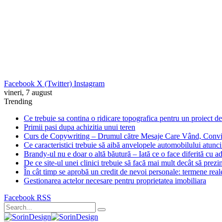
Facebook
X (Twitter)
Instagram
vineri, 7 august
Trending
Ce trebuie sa contina o ridicare topografica pentru un proiect de
Primii pasi dupa achizitia unui teren
Curs de Copywriting – Drumul către Mesaje Care Vând, Convin
Ce caracteristici trebuie să aibă anvelopele automobilului atunc
Brandy-ul nu e doar o altă băutură – Iată ce o face diferită cu a
De ce site-ul unei clinici trebuie să facă mai mult decât să prezin
În cât timp se aprobă un credit de nevoi personale: termene reale
Gestionarea actelor necesare pentru proprietatea imobiliara
Facebook
RSS