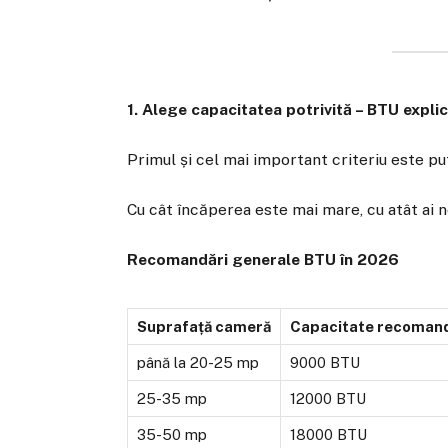
1. Alege capacitatea potrivită – BTU expli
Primul și cel mai important criteriu este p
Cu cât încăperea este mai mare, cu atât ai n
Recomandări generale BTU în 2026
Suprafață cameră
Capacitate recoman
până la 20-25 mp
9000 BTU
25-35 mp
12000 BTU
35-50 mp
18000 BTU