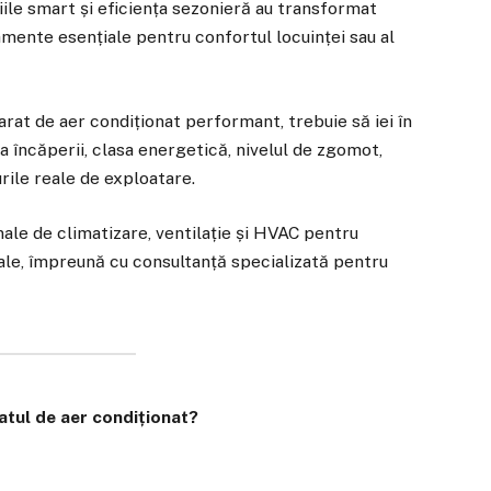
iile smart și eficiența sezonieră au transformat
mente esențiale pentru confortul locuinței sau al
arat de aer condiționat performant, trebuie să iei în
ța încăperii, clasa energetică, nivelul de zgomot,
urile reale de exploatare.
nale de climatizare, ventilație și HVAC pentru
iale, împreună cu consultanță specializată pentru
atul de aer condiționat?