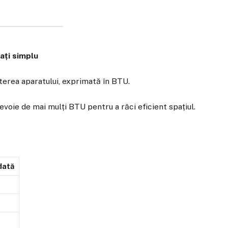
cați simplu
uterea aparatului, exprimată în BTU.
evoie de mai mulți BTU pentru a răci eficient spațiul.
dată