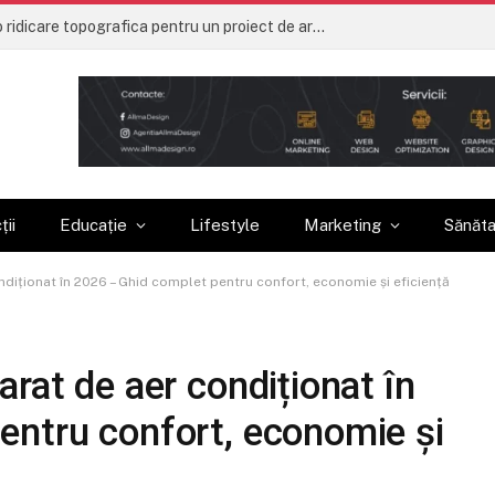
Ce trebuie sa contina o ridicare topografica pentru un proiect de arhitectura
ții
Educație
Lifestyle
Marketing
Sănăt
diționat în 2026 – Ghid complet pentru confort, economie și eficiență
rat de aer condiționat în
entru confort, economie și