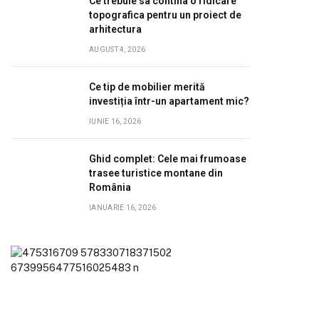
Ce trebuie sa contina o ridicare
topografica pentru un proiect de
arhitectura
AUGUST 4, 2026
Ce tip de mobilier merită
investiția într-un apartament mic?
IUNIE 16, 2026
Ghid complet: Cele mai frumoase
trasee turistice montane din
România
IANUARIE 16, 2026