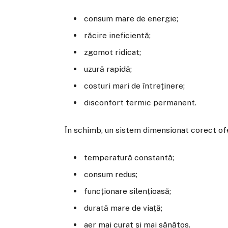
consum mare de energie;
răcire ineficientă;
zgomot ridicat;
uzură rapidă;
costuri mari de întreținere;
disconfort termic permanent.
În schimb, un sistem dimensionat corect of
temperatură constantă;
consum redus;
funcționare silențioasă;
durată mare de viață;
aer mai curat și mai sănătos.