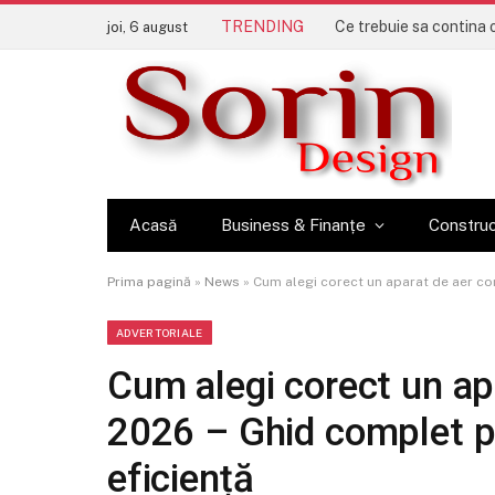
TRENDING
joi, 6 august
Acasă
Business & Finanțe
Construc
Prima pagină
»
News
»
Cum alegi corect un aparat de aer con
ADVERTORIALE
Cum alegi corect un apa
2026 – Ghid complet p
eficiență