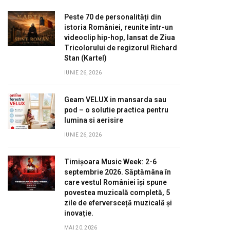
Peste 70 de personalități din
istoria României, reunite într-un
videoclip hip-hop, lansat de Ziua
Tricolorului de regizorul Richard
Stan (Kartel)
IUNIE 26, 2026
Geam VELUX in mansarda sau
pod – o solutie practica pentru
lumina si aerisire
IUNIE 26, 2026
Timișoara Music Week: 2-6
septembrie 2026. Săptămâna în
care vestul României își spune
povestea muzicală completă, 5
zile de eferversceță muzicală și
inovație.
MAI 20, 2026