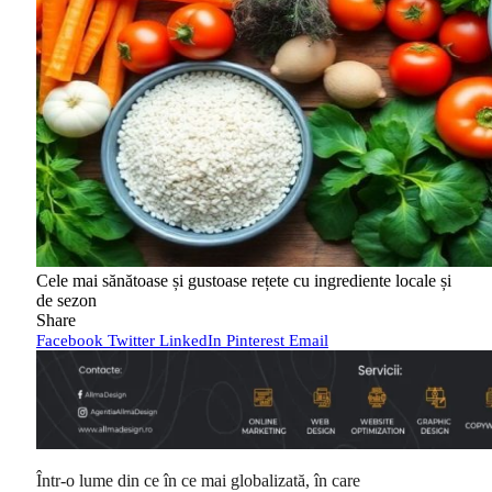
Cele mai sănătoase și gustoase rețete cu ingrediente locale și
de sezon
Share
Facebook
Twitter
LinkedIn
Pinterest
Email
Într-o lume din ce în ce mai globalizată, în care