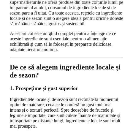
supermarketurile ne oferă produse din toate colțurile lumii pe
tot parcursul anului, consumul de ingrediente locale și de
sezon pare a fi uitat. Cu toate acestea, rețetele cu ingrediente
locale și de sezon sunt o alegere ideală pentru oricine dorește
să mănânce sănătos, gustos și sustenabil.
Acest articol este un ghid complet pentru a înțelege de ce
aceste ingrediente sunt esențiale pentru o alimentație
echilibrată și cum să le folosești în preparate delicioase,
adaptate fiecărui anotimp.
De ce să alegem ingrediente locale și
de sezon?
1. Prospețime și gust superior
Ingredientele locale și de sezon sunt recoltate la momentul
optim de maturare, ceea ce le conferă un gust mult mai
intens și o textură perfectă. Spre deosebire de fructele și
legumele importate, care sunt culese înainte de maturitate și
transportate pe distanțe lungi, ingredientele locale sunt mult
mai proaspete.