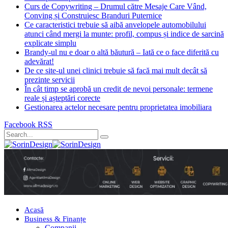
Curs de Copywriting – Drumul către Mesaje Care Vând,
Conving și Construiesc Branduri Puternice
Ce caracteristici trebuie să aibă anvelopele automobilului
atunci când mergi la munte: profil, compus și indice de sarcină
explicate simplu
Brandy-ul nu e doar o altă băutură – Iată ce o face diferită cu
adevărat!
De ce site-ul unei clinici trebuie să facă mai mult decât să
prezinte servicii
În cât timp se aprobă un credit de nevoi personale: termene
reale și așteptări corecte
Gestionarea actelor necesare pentru proprietatea imobiliara
Facebook
RSS
Acasă
Business & Finanțe
Companii