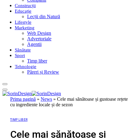
Construcții
Educație
Lecții din Natură
Lifestyle
Marketing
Web Design
Advertoriale
Agentii
Sănătate
Sport
Timp liber
Tehnologie
Păreri și Review
Prima pagină
»
News
»
Cele mai sănătoase și gustoase rețete
cu ingrediente locale și de sezon
TIMP LIBER
Cele mai sănătoase și