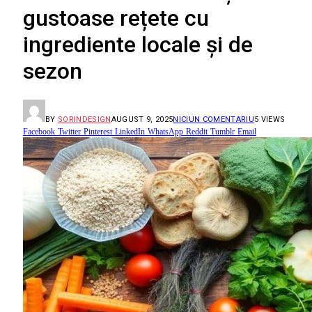
gustoase rețete cu
ingrediente locale și de
sezon
BY
SORINDESIGN
AUGUST 9, 2025
NICIUN COMENTARIU
5
VIEWS
Facebook
Twitter
Pinterest
LinkedIn
WhatsApp
Reddit
Tumblr
Email