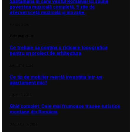
Săptămâna în care vestul României își spune
povestea muzicală completă, 5 zile de
eferversceță muzicală și inovație.
MAI 20, 2026
Cele mai citite
Ce trebuie sa contina o ridicare topografica
pentru un proiect de arhitectura
AUGUST 4, 2026
Ce tip de mobilier merită investiția într-un
apartament mic?
IUNIE 16, 2026
Ghid complet: Cele mai frumoase trasee turistice
montane din România
IANUARIE 16, 2026