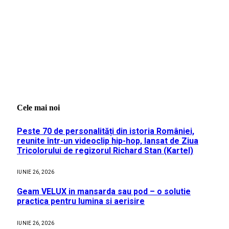
Cele mai noi
Peste 70 de personalități din istoria României,
reunite într-un videoclip hip-hop, lansat de Ziua
Tricolorului de regizorul Richard Stan (Kartel)
IUNIE 26, 2026
Geam VELUX in mansarda sau pod – o solutie
practica pentru lumina si aerisire
IUNIE 26, 2026