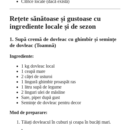
Citrice locale (dacă există)
Rețete sănătoase și gustoase cu
ingrediente locale și de sezon
1. Supă cremă de dovleac cu ghimbir și semințe
de dovleac (Toamnă)
Ingrediente:
1 kg dovleac local
1 ceapă mare
2 căței de usturoi
1 lingură ghimbir proaspăt ras
1 litru supă de legume
2 linguri ulei de măsline
Sare, piper după gust
Semințe de dovleac pentru decor
Mod de preparare:
Tăiați dovleacul în cuburi și ceapa în bucăți mari.