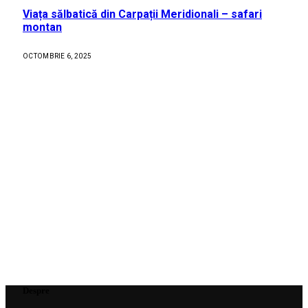
Viața sălbatică din Carpații Meridionali – safari
montan
OCTOMBRIE 6, 2025
Despre