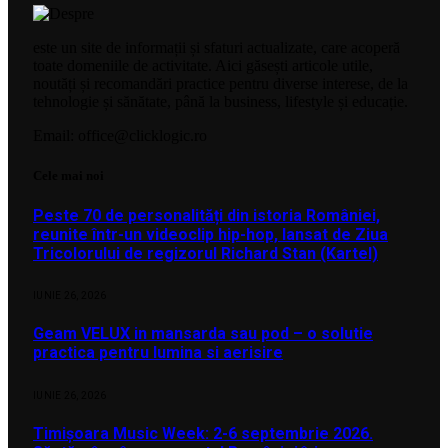
este un site de informații și sfaturi actualizate, care acoperă
toate domeniile de activitate. Aici găsești articole utile,
noutăți și recomandări practice pentru diverse interese, de la
tehnologie și sănătate, până la business, lifestyle și educație.
Email: office@clicklogic.ro
Cele mai noi
Peste 70 de personalități din istoria României,
reunite într-un videoclip hip-hop, lansat de Ziua
Tricolorului de regizorul Richard Stan (Kartel)
IUNIE 26, 2026
Geam VELUX in mansarda sau pod – o solutie
practica pentru lumina si aerisire
IUNIE 26, 2026
Timișoara Music Week: 2-6 septembrie 2026.