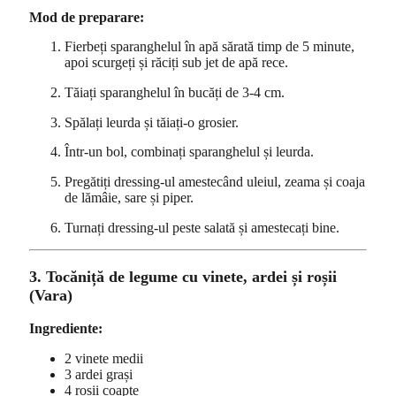
Mod de preparare:
Fierbeți sparanghelul în apă sărată timp de 5 minute,
apoi scurgeți și răciți sub jet de apă rece.
Tăiați sparanghelul în bucăți de 3-4 cm.
Spălați leurda și tăiați-o grosier.
Într-un bol, combinați sparanghelul și leurda.
Pregătiți dressing-ul amestecând uleiul, zeama și coaja
de lămâie, sare și piper.
Turnați dressing-ul peste salată și amestecați bine.
3. Tocăniță de legume cu vinete, ardei și roșii
(Vara)
Ingrediente:
2 vinete medii
3 ardei grași
4 roșii coapte