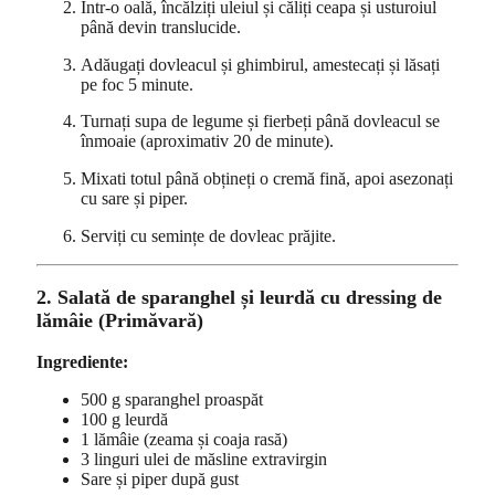
Într-o oală, încălziți uleiul și căliți ceapa și usturoiul
până devin translucide.
Adăugați dovleacul și ghimbirul, amestecați și lăsați
pe foc 5 minute.
Turnați supa de legume și fierbeți până dovleacul se
înmoaie (aproximativ 20 de minute).
Mixati totul până obțineți o cremă fină, apoi asezonați
cu sare și piper.
Serviți cu semințe de dovleac prăjite.
2. Salată de sparanghel și leurdă cu dressing de
lămâie (Primăvară)
Ingrediente:
500 g sparanghel proaspăt
100 g leurdă
1 lămâie (zeama și coaja rasă)
3 linguri ulei de măsline extravirgin
Sare și piper după gust