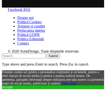
Facebook
RSS
Despre noi
Politică Cookies
Termeni și condiții
Prelucrarea datelor
Politică GDPR
Politica Editorială
Contact
© 2026 SorinDesign. Toate drepturile rezervate.
Submit
Type above and press
Enter
to search. Press
Esc
to cancel.
Folosim cookie-uri pentru a personaliza conținutul și reclamele, pentru a
oferi funcții de social media și pentru a analiza traficul nostru. De
asemenea, partajăm informații despre utilizarea site-ului nostru cu partenerii
noștri de social media, publicitate și analiză.
View more
Acceptă