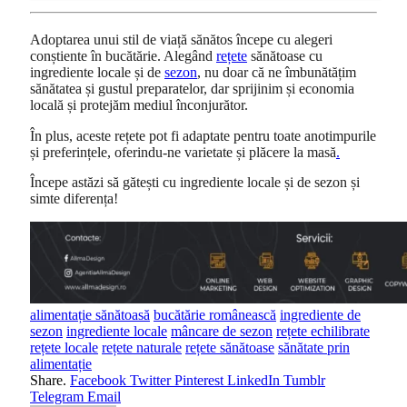
Adoptarea unui stil de viață sănătos începe cu alegeri
conștiente în bucătărie. Alegând
rețete
sănătoase cu
ingrediente locale și de
sezon
, nu doar că ne îmbunătățim
sănătatea și gustul preparatelor, dar sprijinim și economia
locală și protejăm mediul înconjurător.
În plus, aceste rețete pot fi adaptate pentru toate anotimpurile
și preferințele, oferindu-ne varietate și plăcere la masă
.
Începe astăzi să gătești cu ingrediente locale și de sezon și
simte diferența!
alimentație sănătoasă
bucătărie românească
ingrediente de
sezon
ingrediente locale
mâncare de sezon
rețete echilibrate
rețete locale
rețete naturale
rețete sănătoase
sănătate prin
alimentație
Share.
Facebook
Twitter
Pinterest
LinkedIn
Tumblr
Telegram
Email