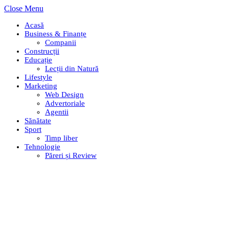
Close Menu
Acasă
Business & Finanțe
Companii
Construcții
Educație
Lecții din Natură
Lifestyle
Marketing
Web Design
Advertoriale
Agentii
Sănătate
Sport
Timp liber
Tehnologie
Păreri și Review