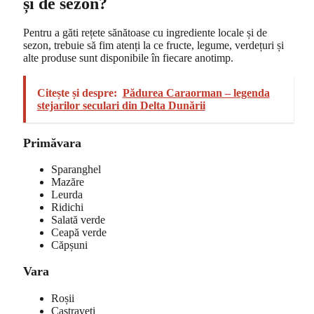
și de sezon?
Pentru a găti rețete sănătoase cu ingrediente locale și de
sezon, trebuie să fim atenți la ce fructe, legume, verdețuri și
alte produse sunt disponibile în fiecare anotimp.
Citește și despre:
Pădurea Caraorman – legenda
stejarilor seculari din Delta Dunării
Primăvara
Sparanghel
Mazăre
Leurda
Ridichi
Salată verde
Ceapă verde
Căpșuni
Vara
Roșii
Castraveți