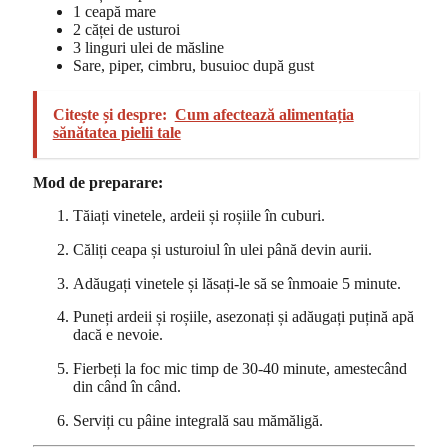
1 ceapă mare
2 căței de usturoi
3 linguri ulei de măsline
Sare, piper, cimbru, busuioc după gust
Citește și despre:
Cum afectează alimentația
sănătatea pielii tale
Mod de preparare:
Tăiați vinetele, ardeii și roșiile în cuburi.
Căliți ceapa și usturoiul în ulei până devin aurii.
Adăugați vinetele și lăsați-le să se înmoaie 5 minute.
Puneți ardeii și roșiile, asezonați și adăugați puțină apă
dacă e nevoie.
Fierbeți la foc mic timp de 30-40 minute, amestecând
din când în când.
Serviți cu pâine integrală sau mămăligă.