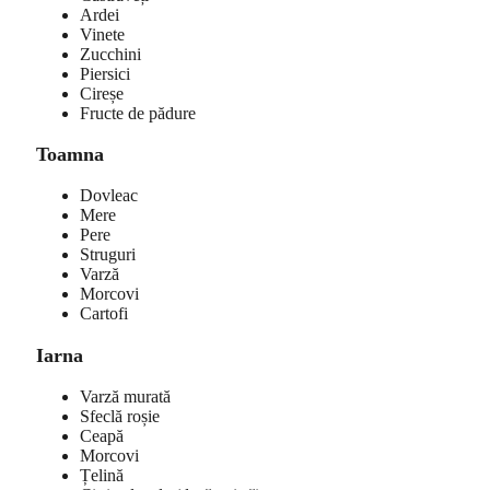
Ardei
Vinete
Zucchini
Piersici
Cireșe
Fructe de pădure
Toamna
Dovleac
Mere
Pere
Struguri
Varză
Morcovi
Cartofi
Iarna
Varză murată
Sfeclă roșie
Ceapă
Morcovi
Țelină