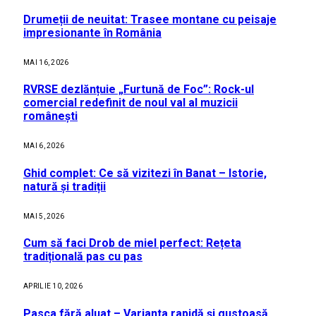
Drumeții de neuitat: Trasee montane cu peisaje
impresionante în România
MAI 16, 2026
RVRSE dezlănțuie „Furtună de Foc”: Rock-ul
comercial redefinit de noul val al muzicii
românești
MAI 6, 2026
Ghid complet: Ce să vizitezi în Banat – Istorie,
natură și tradiții
MAI 5, 2026
Cum să faci Drob de miel perfect: Rețeta
tradițională pas cu pas
APRILIE 10, 2026
Pasca fără aluat – Varianta rapidă și gustoasă