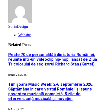
SorinDesign
Website
Related
Posts
Peste 70 de personalități din istoria României,
reunite într-un videoclip hip-hop, lansat de Ziua
Tricolorului de regizorul Richard Stan (Kartel)
IUNIE 26, 2026
Timișoara Music Week: 2-6 septembrie 2026.
Săptămâna în care vestul României își spune
povestea muzicală completă, 5 zile de
eferversceță muzicală și inovație.
MAI 20, 2026