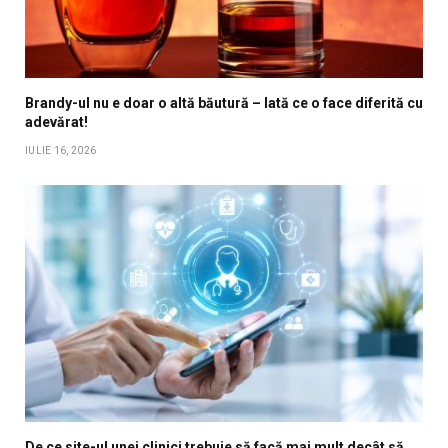
Brandy-ul nu e doar o altă băutură – Iată ce o face diferită cu
adevărat!
IULIE 16, 2026
De ce site-ul unei clinici trebuie să facă mai mult decât să