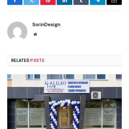
Facebook
Twitter
Pinterest
LinkedIn
Tumblr
Telegram
Email
SorinDesign
Website
RELATED
POSTS