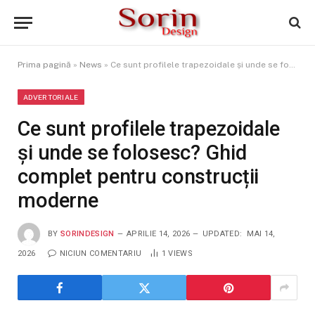
Prima pagină
»
News
»
Ce sunt profilele trapezoidale și unde se folosesc? Ghid complet pentru construcții moderne
ADVERTORIALE
Ce sunt profilele trapezoidale
și unde se folosesc? Ghid
complet pentru construcții
moderne
BY
SORINDESIGN
APRILIE 14, 2026
UPDATED:
MAI 14,
2026
NICIUN COMENTARIU
1
VIEWS