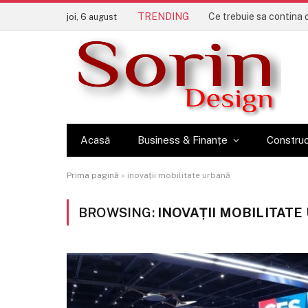
TRENDING
joi, 6 august
Acasă
Business & Finanțe
Construc
Prima pagină
»
inovații mobilitate urbană
BROWSING:
INOVAȚII MOBILITAT