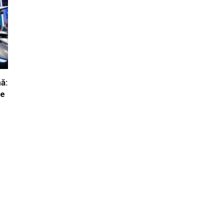
ă:
ie