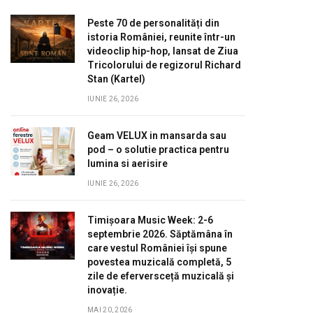
Peste 70 de personalități din
istoria României, reunite într-un
videoclip hip-hop, lansat de Ziua
Tricolorului de regizorul Richard
Stan (Kartel)
IUNIE 26, 2026
Geam VELUX in mansarda sau
pod – o solutie practica pentru
lumina si aerisire
IUNIE 26, 2026
Timișoara Music Week: 2-6
septembrie 2026. Săptămâna în
care vestul României își spune
povestea muzicală completă, 5
zile de eferversceță muzicală și
inovație.
MAI 20, 2026