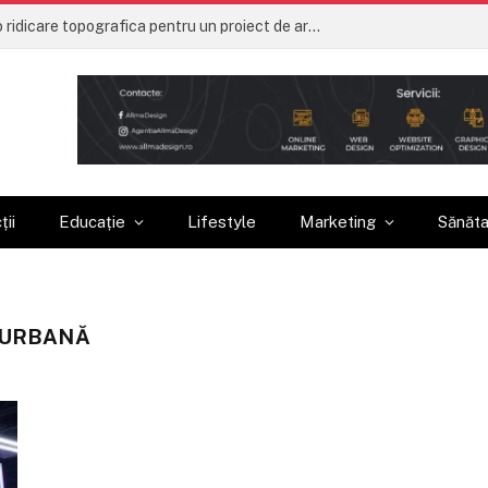
Ce trebuie sa contina o ridicare topografica pentru un proiect de arhitectura
ții
Educație
Lifestyle
Marketing
Sănăt
E URBANĂ