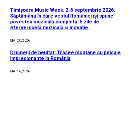
Timișoara Music Week: 2-6 septembrie 2026.
Săptămâna în care vestul României își spune
povestea muzicală completă, 5 zile de
eferversceță muzicală și inovație.
MAI 20, 2026
Drumeții de neuitat: Trasee montane cu peisaje
impresionante în România
MAI 16, 2026