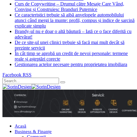
Curs de Copywriting – Drumul către Mesaje Care Vând,
Conving și Construiesc Branduri Puternice
Ce caracteristici trebuie să aibă anvelopele automobilului
atunci când mergi la munte: profil, compus și indice de sarcină
explicate simplu
Brandy-ul nu e doar o altă băutură – Iată ce o face diferită cu
adevărat!
De ce site-ul unei clinici trebuie să facă mai mult decât să
prezinte servicii
În cât timp se aprobă un credit de nevoi personale: termene
reale și așteptări corecte
Gestionarea actelor necesare pentru proprietatea imobiliara
Facebook
RSS
Acasă
Business & Finanțe
Companii