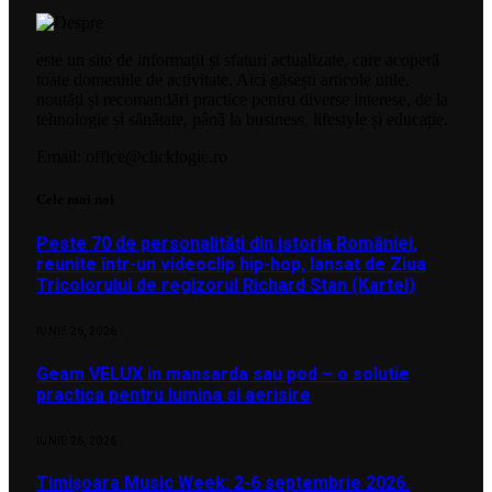
este un site de informații și sfaturi actualizate, care acoperă
toate domeniile de activitate. Aici găsești articole utile,
noutăți și recomandări practice pentru diverse interese, de la
tehnologie și sănătate, până la business, lifestyle și educație.
Email: office@clicklogic.ro
Cele mai noi
Peste 70 de personalități din istoria României,
reunite într-un videoclip hip-hop, lansat de Ziua
Tricolorului de regizorul Richard Stan (Kartel)
IUNIE 26, 2026
Geam VELUX in mansarda sau pod – o solutie
practica pentru lumina si aerisire
IUNIE 26, 2026
Timișoara Music Week: 2-6 septembrie 2026.