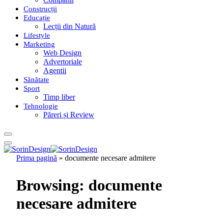
Construcții
Educație
Lecții din Natură
Lifestyle
Marketing
Web Design
Advertoriale
Agentii
Sănătate
Sport
Timp liber
Tehnologie
Păreri și Review
Prima pagină
»
documente necesare admitere
Browsing:
documente
necesare admitere