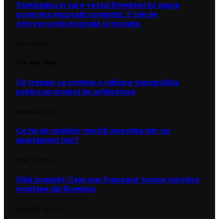
Săptămâna în care vestul României își spune
povestea muzicală completă, 5 zile de
eferversceță muzicală și inovație.
MAI 20, 2026
Cele mai citite
Ce trebuie sa contina o ridicare topografica
pentru un proiect de arhitectura
AUGUST 4, 2026
Ce tip de mobilier merită investiția într-un
apartament mic?
IUNIE 16, 2026
Ghid complet: Cele mai frumoase trasee turistice
montane din România
IANUARIE 16, 2026