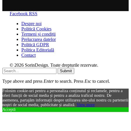
Facebook
RSS
Despre noi
Politică Cookies
Termeni și condiții
Prelucrarea datelor
Politică GDPR
Politica Editorială
Contact
© 2026 SorinDesign. Toate drepturile rezervate.
Submit
Type above and press
Enter
to search. Press
Esc
to cancel.
Folosim cookie-uri pentru a personaliza conținutul și reclamele, pentru a
oferi funcții de social media și pentru a analiza traficul nostru. De
asemenea, partajăm informații despre utilizarea site-ului nostru cu partenerii
noștri de social media, publicitate și analiză.
View more
Acceptă