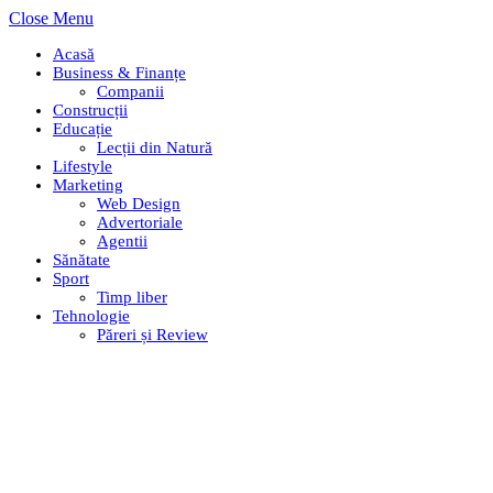
Close Menu
Acasă
Business & Finanțe
Companii
Construcții
Educație
Lecții din Natură
Lifestyle
Marketing
Web Design
Advertoriale
Agentii
Sănătate
Sport
Timp liber
Tehnologie
Păreri și Review