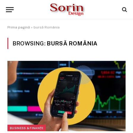
Prima pagină
»
bursă România
BROWSING:
BURSĂ ROMÂNIA
BUSINESS & FINANȚE