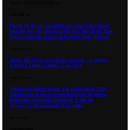
Email: office@clicklogic.ro
Cele mai noi
Peste 70 de personalități din istoria României,
reunite într-un videoclip hip-hop, lansat de Ziua
Tricolorului de regizorul Richard Stan (Kartel)
IUNIE 26, 2026
Geam VELUX in mansarda sau pod – o solutie
practica pentru lumina si aerisire
IUNIE 26, 2026
Timișoara Music Week: 2-6 septembrie 2026.
Săptămâna în care vestul României își spune
povestea muzicală completă, 5 zile de
eferversceță muzicală și inovație.
MAI 20, 2026
Cele mai citite