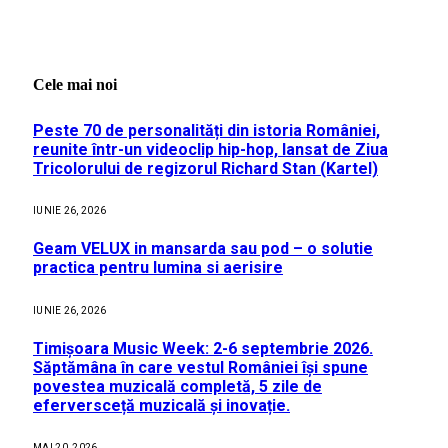
Cele mai noi
Peste 70 de personalități din istoria României,
reunite într-un videoclip hip-hop, lansat de Ziua
Tricolorului de regizorul Richard Stan (Kartel)
IUNIE 26, 2026
Geam VELUX in mansarda sau pod – o solutie
practica pentru lumina si aerisire
IUNIE 26, 2026
Timișoara Music Week: 2-6 septembrie 2026.
Săptămâna în care vestul României își spune
povestea muzicală completă, 5 zile de
eferversceță muzicală și inovație.
MAI 20, 2026