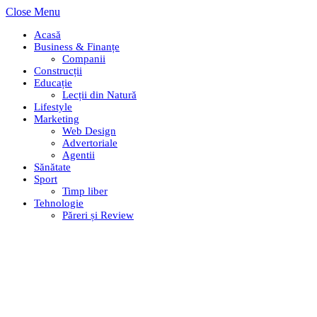
Close Menu
Acasă
Business & Finanțe
Companii
Construcții
Educație
Lecții din Natură
Lifestyle
Marketing
Web Design
Advertoriale
Agentii
Sănătate
Sport
Timp liber
Tehnologie
Păreri și Review