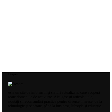
Despre
este un site de informații și sfaturi actualizate, care acoperă
toate domeniile de activitate. Aici găsești articole utile,
noutăți și recomandări practice pentru diverse interese, de la
tehnologie și sănătate, până la business, lifestyle și educație.