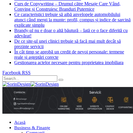
Curs de Copywriting – Drumul către Mesaje Care Vând,
Conving și Construiesc Branduri Puternice
Ce caracteristici trebuie să aibă anvelopele automobilului
atunci când mergi la munte: profil, compus și indice de sarcină
explicate simplu
Brandy-ul nu e doar o altă băutură – Iată ce o face diferită cu
adevărat!
De ce site-ul unei clinici trebuie să facă mai mult decât să
prezinte servicii
În cât timp se aprobă un credit de nevoi personale: termene
reale și așteptări corecte
Gestionarea actelor necesare pentru proprietatea imobiliara
Facebook
RSS
Acasă
Business & Finanțe
Companii