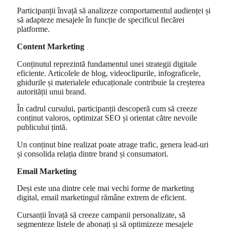
Participanții învață să analizeze comportamentul audienței și
să adapteze mesajele în funcție de specificul fiecărei
platforme.
Content Marketing
Conținutul reprezintă fundamentul unei strategii digitale
eficiente. Articolele de blog, videoclipurile, infograficele,
ghidurile și materialele educaționale contribuie la creșterea
autorității unui brand.
În cadrul cursului, participanții descoperă cum să creeze
conținut valoros, optimizat SEO și orientat către nevoile
publicului țintă.
Un conținut bine realizat poate atrage trafic, genera lead-uri
și consolida relația dintre brand și consumatori.
Email Marketing
Deși este una dintre cele mai vechi forme de marketing
digital, email marketingul rămâne extrem de eficient.
Cursanții învață să creeze campanii personalizate, să
segmenteze listele de abonați și să optimizeze mesajele