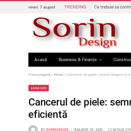
TRENDING
vineri, 7 august
Acasă
Business & Finanțe
Construc
Prima pagină
»
News
»
Cancerul de piele: semne timpurii și p
SĂNĂTATE
Cancerul de piele: semn
eficientă
BY
SORINDESIGN
IANUARIE 25, 2026
NICIUN CO