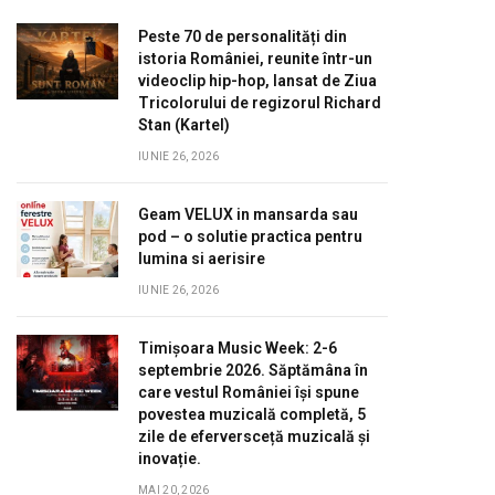
Peste 70 de personalități din
istoria României, reunite într-un
videoclip hip-hop, lansat de Ziua
Tricolorului de regizorul Richard
Stan (Kartel)
IUNIE 26, 2026
Geam VELUX in mansarda sau
pod – o solutie practica pentru
lumina si aerisire
IUNIE 26, 2026
Timișoara Music Week: 2-6
septembrie 2026. Săptămâna în
care vestul României își spune
povestea muzicală completă, 5
zile de eferversceță muzicală și
inovație.
MAI 20, 2026