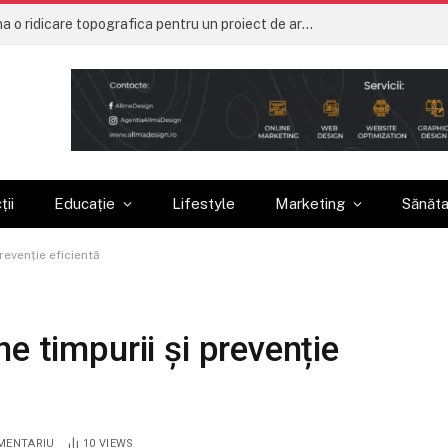
Ce trebuie sa contina o ridicare topografica pentru un proiect de arhitectura
ții
Educație
Lifestyle
Marketing
Sănăt
revenție eficientă
e timpurii și prevenție
MENTARIU
10
VIEWS