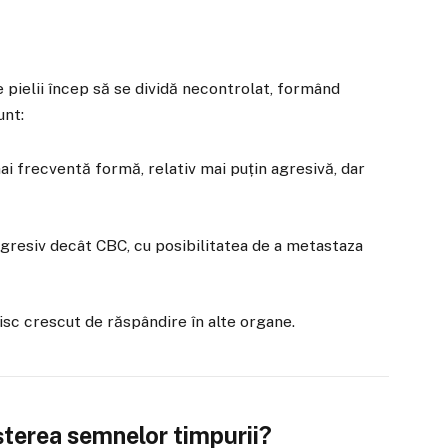
 pielii încep să se dividă necontrolat, formând
unt:
ai frecventă formă, relativ mai puțin agresivă, dar
agresiv decât CBC, cu posibilitatea de a metastaza
risc crescut de răspândire în alte organe.
șterea semnelor timpurii?