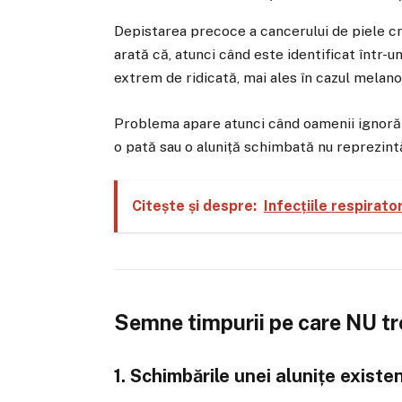
Depistarea precoce a cancerului de piele cr
arată că, atunci când este identificat într-u
extrem de ridicată, mai ales în cazul melano
Problema apare atunci când oamenii ignoră 
o pată sau o aluniță schimbată nu reprezint
Citește și despre:
Infecțiile respirato
Semne timpurii pe care NU tre
1. Schimbările unei alunițe existe