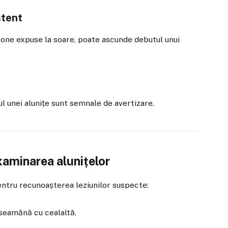
stent
 zone expuse la soare, poate ascunde debutul unui
l unei alunițe sunt semnale de avertizare.
aminarea alunițelor
ntru recunoașterea leziunilor suspecte:
u seamănă cu cealaltă.