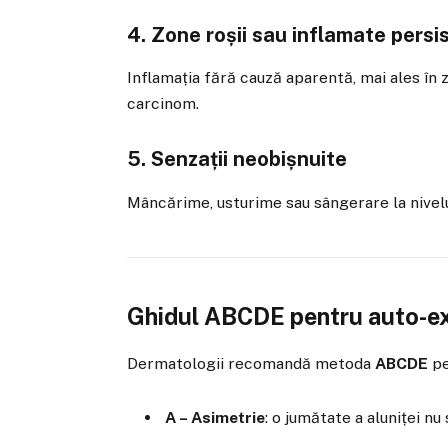
4. Zone roșii sau inflamate persi
Inflamația fără cauză aparentă, mai ales în
carcinom.
5. Senzații neobișnuite
Mâncărime, usturime sau sângerare la nivelu
Ghidul ABCDE pentru auto-ex
Dermatologii recomandă metoda
ABCDE
pe
A – Asimetrie
: o jumătate a aluniței n