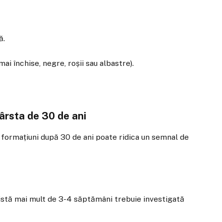
ă.
ai închise, negre, roșii sau albastre).
vârsta de 30 de ani
i formațiuni după 30 de ani poate ridica un semnal de
sistă mai mult de 3-4 săptămâni trebuie investigată