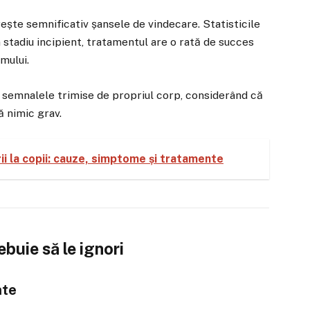
ește semnificativ șansele de vindecare. Statisticile
n stadiu incipient, tratamentul are o rată de succes
mului.
semnalele trimise de propriul corp, considerând că
ă nimic grav.
rii la copii: cauze, simptome și tratamente
buie să le ignori
nte