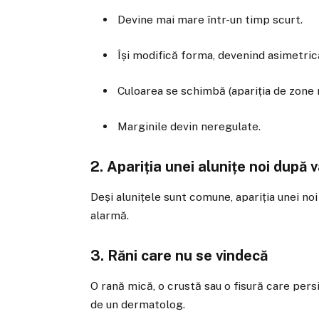
Devine mai mare într-un timp scurt.
Își modifică forma, devenind asimetric
Culoarea se schimbă (apariția de zone m
Marginile devin neregulate.
2. Apariția unei alunițe noi după 
Deși alunițele sunt comune, apariția unei no
alarmă.
3. Răni care nu se vindecă
O rană mică, o crustă sau o fisură care per
de un dermatolog.